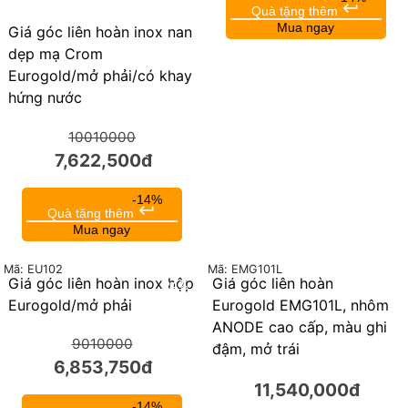
keyboard_return
Quà tặng thêm
Mua ngay
Giá góc liên hoàn inox nan
dẹp mạ Crom
Eurogold/mở phải/có khay
hứng nước
10010000
7,622,500đ
-14%
keyboard_return
Quà tặng thêm
Mua ngay
Mã: EU102
Mã: EMG101L
Giá góc liên hoàn inox hộp
Giá góc liên hoàn
24%
Eurogold/mở phải
Eurogold EMG101L, nhôm
ANODE cao cấp, màu ghi
9010000
đậm, mở trái
6,853,750đ
11,540,000đ
-14%