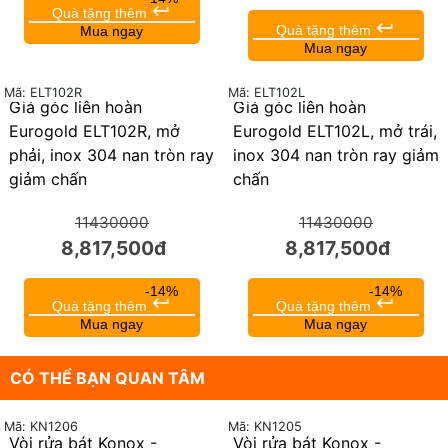
keyboard_return
Quà tặng thêm
keyboard_return
Quà tặng thêm
Mua ngay
Mua ngay
Mã: ELT102R
Mã: ELT102L
Giá góc liên hoàn
Giá góc liên hoàn
23%
23%
Eurogold ELT102R, mở
Eurogold ELT102L, mở trái,
phải, inox 304 nan tròn ray
inox 304 nan tròn ray giảm
giảm chấn
chấn
11430000
11430000
8,817,500đ
8,817,500đ
-14%
-14%
keyboard_return
keyboard_return
Quà tặng thêm
Quà tặng thêm
Mua ngay
Mua ngay
CÓ THỂ BẠN QUAN TÂM
Mã: KN1206
Mã: KN1205
Vòi rửa bát Konox -
Vòi rửa bát Konox -