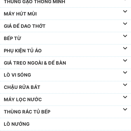
THÙNG GẠO THÔNG MINH
MÁY HÚT MÙI
GIÁ ĐỂ DAO THỚT
BẾP TỪ
PHỤ KIỆN TỦ ÁO
GIÁ TREO NGOÀI & ĐỂ BÀN
LÒ VI SÓNG
CHẬU RỬA BÁT
MÁY LỌC NƯỚC
THÙNG RÁC TỦ BẾP
LÒ NƯỚNG