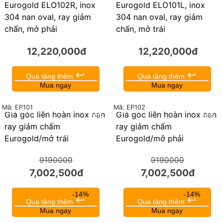
Eurogold ELO102R, inox
Eurogold ELO101L, inox
304 nan oval, ray giảm
304 nan oval, ray giảm
chấn, mở phải
chấn, mở trái
12,220,000đ
12,220,000đ
keyboard_return
keyboard_return
Quà tặng thêm
Quà tặng thêm
Mua ngay
Mua ngay
Mã: EP101
Mã: EP102
Giá góc liên hoàn inox nan
Giá góc liên hoàn inox nan
24%
24%
ray giảm chấm
ray giảm chấm
Eurogold/mở trái
Eurogold/mở phải
9190000
9190000
7,002,500đ
7,002,500đ
-14%
-14%
keyboard_return
keyboard_return
Quà tặng thêm
Quà tặng thêm
Mua ngay
Mua ngay