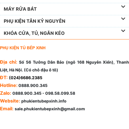
MÁY RỬA BÁT
PHỤ KIỆN TÂN KỶ NGUYÊN
KHÓA CỬA, TỦ, NGĂN KÉO
PHỤ KIỆN TỦ BẾP XINH
Địa chỉ:
Số 56 Tưởng Dân Bảo (ngõ 168 Nguyễn Xiển), Than
Liệt, Hà Nội. (Có chỗ đậu ô tô)
ĐT:
(024)6686.2385
Hotline:
0888.900.345
Zalo:
0888.900.345 - 098.58.099.58
Website:
phukientubepxinh.info
Email:
sale.phukientubepxinh@gmail.com