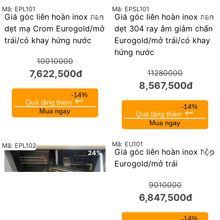
Mã: EPL101
Mã: EPSL101
Giá góc liên hoàn inox nan
Giá góc liên hoàn inox nan
24%
24%
dẹt mạ Crom Eurogold/mở
dẹt 304 ray âm giảm chấn
trái/có khay hứng nước
Eurogold/mở trái/có khay
hứng nước
10010000
7,622,500đ
11280000
8,567,500đ
-14%
keyboard_return
Quà tặng thêm
-14%
Mua ngay
keyboard_return
Quà tặng thêm
Mua ngay
Mã: EU101
Mã: EPL102
Giá góc liên hoàn inox hộp
24%
24%
Eurogold/mở trái
9010000
6,847,500đ
-14%