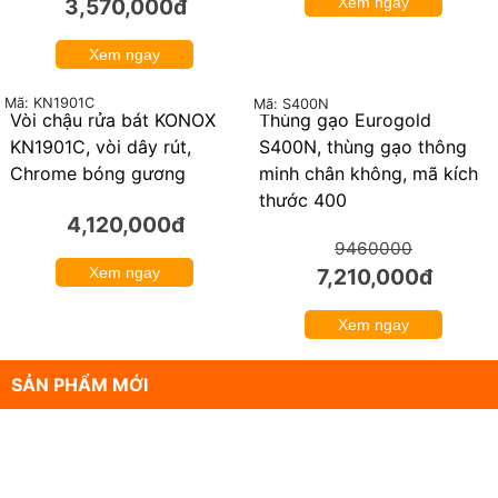
3,570,000đ
Xem ngay
Xem ngay
Mã: KN1901C
Mã: S400N
Vòi chậu rửa bát KONOX
Thùng gạo Eurogold
24%
KN1901C, vòi dây rút,
S400N, thùng gạo thông
Chrome bóng gương
minh chân không, mã kích
thước 400
4,120,000đ
9460000
Xem ngay
7,210,000đ
Xem ngay
SẢN PHẨM MỚI