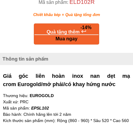
ELD102R
Mã sản phẩm:
Chiết khấu kép + Quà tặng tổng đơn
-14%
keyboard_return
Quà tặng thêm
Mua ngay
Thông tin sản phẩm
Giá góc liên hoàn inox nan dẹt mạ
crom Eurogold/mở phải/có khay hứng nước
Thương hiệu:
EUROGOLD
Xuất xứ: PRC
Mã sản phẩm:
EPSL102
Bảo hành: Chính hãng lên tới 2 năm
Kích thước sản phẩm (mm): Rộng (860 - 960) * Sâu 520 * Cao 560