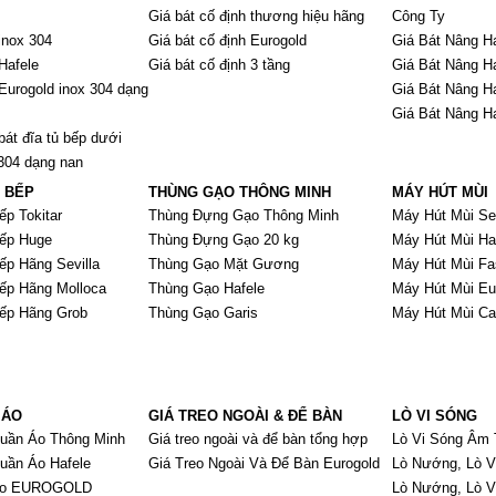
Giá bát cố định thương hiệu hãng
Công Ty
inox 304
Giá bát cố định Eurogold
Giá Bát Nâng H
Hafele
Giá bát cố định 3 tầng
Giá Bát Nâng H
Eurogold inox 304 dạng
Giá Bát Nâng H
Giá Bát Nâng H
bát đĩa tủ bếp dưới
 304 dạng nan
À BẾP
THÙNG GẠO THÔNG MINH
MÁY HÚT MÙI
ếp Tokitar
Thùng Đựng Gạo Thông Minh
Máy Hút Mùi Sev
Bếp Huge
Thùng Đựng Gạo 20 kg
Máy Hút Mùi Ha
ếp Hãng Sevilla
Thùng Gạo Mặt Gương
Máy Hút Mùi Fa
Bếp Hãng Molloca
Thùng Gạo Hafele
Máy Hút Mùi Eu
Bếp Hãng Grob
Thùng Gạo Garis
Máy Hút Mùi C
 ÁO
GIÁ TREO NGOÀI & ĐỂ BÀN
LÒ VI SÓNG
Quần Áo Thông Minh
Giá treo ngoài và để bàn tổng hợp
Lò Vi Sóng Âm 
uần Áo Hafele
Giá Treo Ngoài Và Để Bàn Eurogold
Lò Nướng, Lò V
 Áo EUROGOLD
Lò Nướng, Lò 