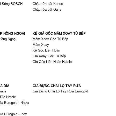
Vi Sóng BOSCH
Chậu rửa bát Konox
Chậu rửa bát Garis
ẾP HỒNG NGOẠI
KỆ GIÁ GÓC MÂM XOAY TỦ BẾP
Hồng Ngoại
Mâm Xoay Góc Tủ Bếp
Mâm Xoay
Kệ Góc Liên Hoàn
Giá Xoay Góc Tủ Bếp
Giá Góc Liên Hoàn Hafele
A DĨA
GIÁ ĐỰNG CHAI LỌ TẨY RỬA
aris
Giá Đựng Chai Lọ Tẩy Rửa Eurogold
Dĩa Hafele
dĩa Eurogold - Nhựa
ĩa Eurogold - Inox