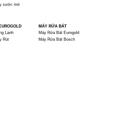
ay xước mờ
 EUROGOLD
MÁY RỬA BÁT
ng Lạnh
Máy Rửa Bát Eurogold
y Rút
Máy Rửa Bát Bosch