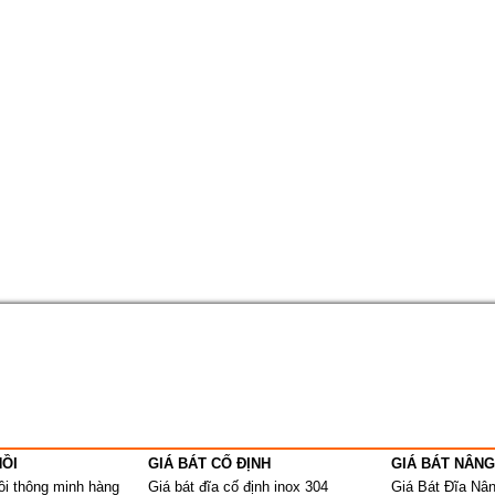
NỒI
GIÁ BÁT CỐ ĐỊNH
GIÁ BÁT NÂNG
ồi thông minh hàng
Giá bát đĩa cố định inox 304
Giá Bát Đĩa Nâ