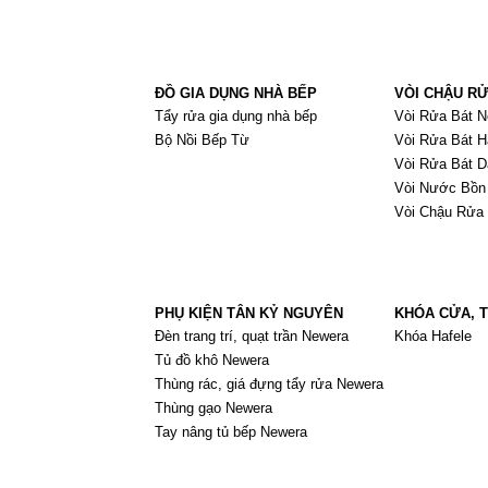
ĐỒ GIA DỤNG NHÀ BẾP
VÒI CHẬU R
Tẩy rửa gia dụng nhà bếp
Vòi Rửa Bát N
Bộ Nồi Bếp Từ
Vòi Rửa Bát H
Vòi Rửa Bát D
Vòi Nước Bồn
Vòi Chậu Rửa
PHỤ KIỆN TÂN KỶ NGUYÊN
KHÓA CỬA, T
Đèn trang trí, quạt trần Newera
Khóa Hafele
Tủ đồ khô Newera
Thùng rác, giá đựng tẩy rửa Newera
Thùng gạo Newera
Tay nâng tủ bếp Newera