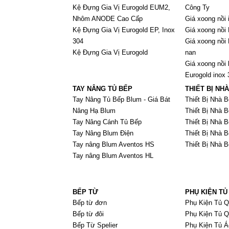
Kệ Đựng Gia Vị Eurogold EUM2,
Công Ty
Nhôm ANODE Cao Cấp
Giá xoong nồi 
Kệ Đựng Gia Vị Eurogold EP, Inox
Giá xoong nồi 
304
Giá xoong nồi 
Kệ Đựng Gia Vị Eurogold
nan
Giá xoong nồi 
Eurogold inox
TAY NÂNG TỦ BẾP
THIẾT BỊ NH
Tay Nâng Tủ Bếp Blum - Giá Bát
Thiết Bị Nhà B
Nâng Hạ Blum
Thiết Bị Nhà 
Tay Nâng Cánh Tủ Bếp
Thiết Bị Nhà B
Tay Nâng Blum Điện
Thiết Bị Nhà 
Tay nâng Blum Aventos HS
Thiết Bị Nhà 
Tay nâng Blum Aventos HL
BẾP TỪ
PHỤ KIỆN TỦ
Bếp từ đơn
Phụ Kiện Tủ 
Bếp từ đôi
Phụ Kiện Tủ Q
Bếp Từ Spelier
Phụ Kiện Tủ