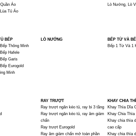
 Quần Áo
Lò Nướng, Lò 
 Lùa Tủ Áo
TỦ BẾP
LÒ NƯỚNG
BẾP TỪ VÀ B
 Bếp Thông Minh
Bếp 1 Từ Và 1 
Bếp Hafele
Bếp Garis
Bếp Eurogold
ông Minh
RAY TRƯỢT
KHAY CHIA THÌ
Ray trượt ngăn kéo tủ, ray bi 3 tầng
Khay Thìa Dĩa G
d
Ray trượt ngăn kéo tủ, ray âm giảm
Khay Chia Thìa 
chấn
Khay chia thìa 
Ray trượt Eurogold
cao cấp
Ray âm giảm chấn mở toàn phần
Khay chia thìa d