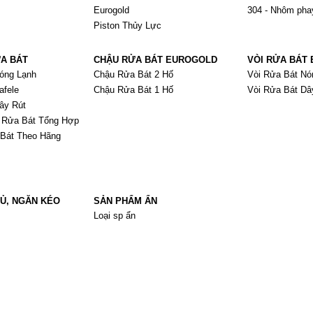
Eurogold
304 - Nhôm ph
Piston Thủy Lực
ỬA BÁT
CHẬU RỬA BÁT EUROGOLD
VÒI RỬA BÁT
óng Lạnh
Chậu Rửa Bát 2 Hố
Vòi Rửa Bát Nó
afele
Chậu Rửa Bát 1 Hố
Vòi Rửa Bát Dâ
ây Rút
 Rửa Bát Tổng Hợp
 Bát Theo Hãng
Ủ, NGĂN KÉO
SẢN PHẨM ẨN
Loại sp ẩn