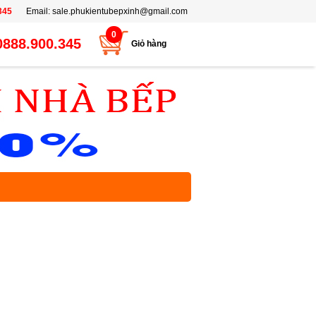
345
Email:
sale.phukientubepxinh@gmail.com
0
0888.900.345
Giỏ hàng