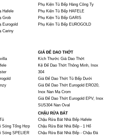
Phụ Kiện Tủ Bếp Hàng Công Ty
ạ Hafele
Phụ Kiện Tủ Bếp HAFELE
ạ Grob
Phụ Kiện Tủ Bếp GARIS
ạ Eurogold
Phụ Kiện Tủ Bếp EUROGOLD
ạ Cariny
GIÁ ĐỂ DAO THỚT
illa
Kích Thước Giá Dao Thớt
fele
Kệ Để Dao Thớt Thông Minh, Inox
ster
304
rogold
Giá Để Dao Thớt Tủ Bếp Dưới
anzy
Giá Để Dao Thớt Eurogold ERO20,
Inox Nan Mạ Crom
Giá Để Dao Thớt Eurogold EPV, Inox
SUS304 Nan Oval
CHẬU RỬA BÁT
Tủ
Chậu Rửa Bát Nhà Bếp Hafele
i Sóng Tổng Hợp
Chậu Rửa Bát Nhà Bếp - 1 Hố
Vi Sóng SPELIER
Chậu Rửa Bát Nhà Bếp - Chậu Đá