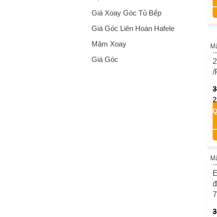
Giá Xoay Góc Tủ Bếp
Giá Góc Liên Hoàn Hafele
Mâm Xoay
M
M
Giá Góc
2
/
3
2
Q
M
M
E
đ
3