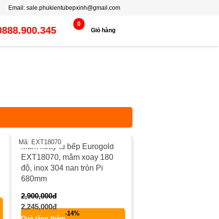
Email:
sale.phukientubepxinh@gmail.com
0
0888.900.345
Giỏ hàng
%
-23%
Mã: EXT18070
Mâm xoay tủ bếp Eurogold
EXT18070, mâm xoay 180
độ, inox 304 nan tròn Pi
680mm
2,900,000đ
2,245,000đ
-14%
Quà tặng thêm