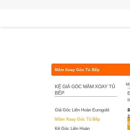
Mâm Xoay Góc Tủ Bếp
M
KỆ GIÁ GÓC MÂM XOAY TỦ
M
BẾP
E
i
Giá Góc Liên Hoàn Eurogold
3
2
Mâm Xoay Góc Tủ Bếp
Q
Kệ Góc Liên Hoàn