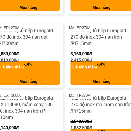
keyboard_return
keyboard_return
Mua hàng
Mua hàng
-24%
-24
ã: EPL270A
Mã: EP270A
âm xoay tủ bếp Eurogold
Mâm xoay tủ bếp Eurogold
70 độ inox 304 nan dẹt
270 độ inox 304 nan tròn
Pi700mm
/Pi715mm
,680,000đ
3,160,000đ
,810,000đ
2,415,000đ
-14%
-14%
uà tặng thêm
Quà tặng thêm
keyboard_return
keyboard_return
Mua hàng
Mua hàng
-23%
-24
ã: EXT18080
Mã: TR270A
âm xoay tủ bếp Eurogold
Mâm xoay tủ bếp Eurogold
XT18080, mâm xoay 180
270 độ inox mạ crom nan trò
ộ, inox 304 nan tròn Pi
/Pi715mm
710mm
2,540,000đ
,140,000đ
1,932,500đ