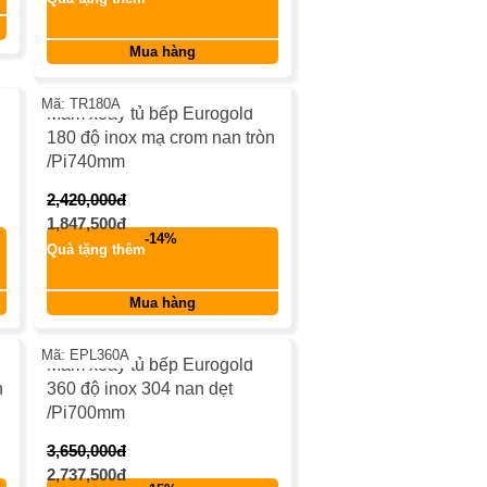
keyboard_return
Mua hàng
%
-24%
Mã: TR180A
Mâm xoay tủ bếp Eurogold
180 độ inox mạ crom nan tròn
/Pi740mm
2,420,000đ
1,847,500đ
-14%
Quà tặng thêm
keyboard_return
Mua hàng
%
-25%
Mã: EPL360A
Mâm xoay tủ bếp Eurogold
n
360 độ inox 304 nan dẹt
/Pi700mm
3,650,000đ
2,737,500đ