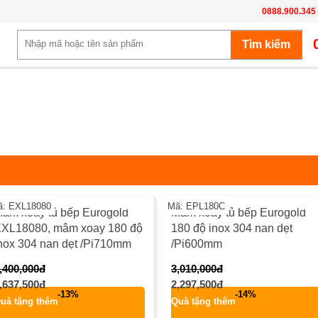
0888.900.345
-22%
-24
ã: EXL18080
Mã: EPL180C
âm xoay tủ bếp Eurogold
Mâm xoay tủ bếp Eurogold
XL18080, mâm xoay 180 độ
180 độ inox 304 nan dẹt
nox 304 nan dẹt /Pi710mm
/Pi600mm
,400,000đ
3,010,000đ
,637,500đ
2,297,500đ
-13%
-14%
uà tặng thêm
Quà tặng thêm