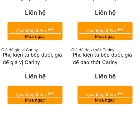
Liên hệ
Liên hệ
keyboard_return
keyboard_return
Quà tặng thêm
Quà tặng thêm
Mua ngay
Mua ngay
Giá để gia vị Cariny
Giá để dao thớt Cariny
Phụ kiện tủ bếp dưới, giá
Phụ kiện tủ bếp dưới, giá
để gia vị Cariny
để dao thớt Cariny
Liên hệ
Liên hệ
keyboard_return
keyboard_return
Quà tặng thêm
Quà tặng thêm
Mua ngay
Mua ngay