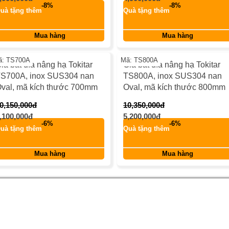
keyboard_return
keyboard_re
Quà tặng thêm
Quà tặng thêm
Mua hàng
Mua hàng
-50%
-50
ã: TS700A
Mã: TS800A
iá bát đĩa nâng hạ Tokitar
Giá bát đĩa nâng hạ Tokitar
S700A, inox SUS304 nan
TS800A, inox SUS304 nan
val, mã kích thước 700mm
Oval, mã kích thước 800mm
0,150,000đ
10,350,000đ
-6%
-6%
,100,000đ
5,200,000đ
keyboard_return
keyboard_re
Quà tặng thêm
Quà tặng thêm
Mua hàng
Mua hàng