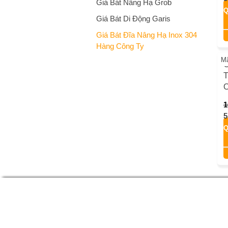
Giá Bát Nâng Hạ Grob
Giá Bát Di Động Garis
Giá Bát Đĩa Nâng Hạ Inox 304
M
G
Hàng Công Ty
T
O
1
5