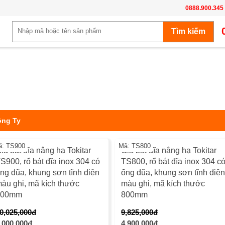
0888.900.345
ông Ty
-50%
-50
ã: TS900
Mã: TS800
iá bát đĩa nâng hạ Tokitar
Giá bát đĩa nâng hạ Tokitar
S900, rổ bát đĩa inox 304 có
TS800, rổ bát đĩa inox 304 c
ng đũa, khung sơn tĩnh điện
ống đũa, khung sơn tĩnh điện
àu ghi, mã kích thước
màu ghi, mã kích thước
900mm
800mm
0,025,000đ
9,825,000đ
-8%
-8%
,000,000đ
4,900,000đ