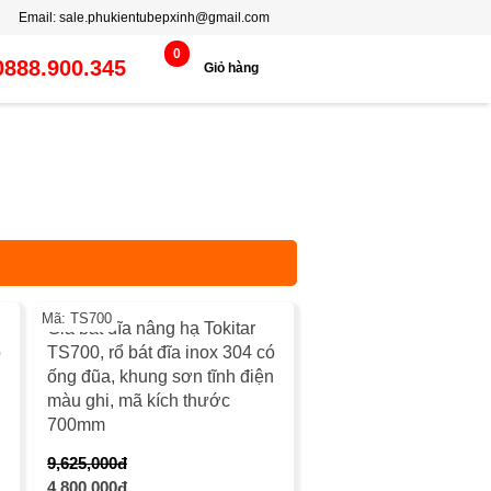
Email:
sale.phukientubepxinh@gmail.com
0
0888.900.345
Giỏ hàng
%
-50%
Mã: TS700
Giá bát đĩa nâng hạ Tokitar
ó
TS700, rổ bát đĩa inox 304 có
ống đũa, khung sơn tĩnh điện
màu ghi, mã kích thước
700mm
9,625,000đ
-8%
4,800,000đ