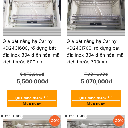
Giá bát nâng hạ Cariny
Giá bát nâng hạ Cariny
KD24CI600, rổ đựng bát
KD24CI700, rổ đựng bát
đĩa inox 304 điện hóa, mã
đĩa inox 304 điện hóa, mã
kích thước 600mm
kích thước 700mm
6,873,000đ
7,084,000đ
5,500,000đ
5,670,000đ
keyboard_return
keyboard_return
Quà tặng thêm
Quà tặng thêm
Mua ngay
Mua ngay
KD24CI-800
KD24CI-900
20%
20%