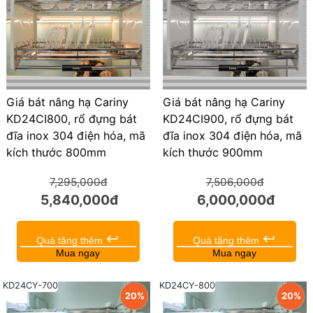
Giá bát nâng hạ Cariny
Giá bát nâng hạ Cariny
KD24CI800, rổ đựng bát
KD24CI900, rổ đựng bát
đĩa inox 304 điện hóa, mã
đĩa inox 304 điện hóa, mã
kích thước 800mm
kích thước 900mm
7,295,000đ
7,506,000đ
5,840,000đ
6,000,000đ
keyboard_return
keyboard_return
Quà tặng thêm
Quà tặng thêm
Mua ngay
Mua ngay
KD24CY-700
KD24CY-800
20%
20%