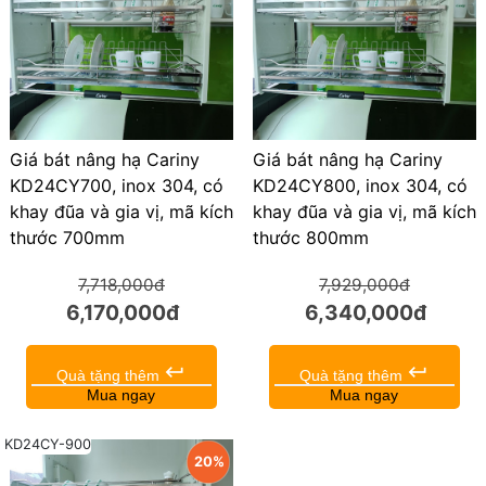
Giá bát nâng hạ Cariny
Giá bát nâng hạ Cariny
KD24CY700, inox 304, có
KD24CY800, inox 304, có
khay đũa và gia vị, mã kích
khay đũa và gia vị, mã kích
thước 700mm
thước 800mm
7,718,000đ
7,929,000đ
6,170,000đ
6,340,000đ
keyboard_return
keyboard_return
Quà tặng thêm
Quà tặng thêm
Mua ngay
Mua ngay
KD24CY-900
20%