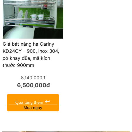
Giá bát nâng hạ Cariny
KD24CY - 900, inox 304,
có khay đũa, mã kích
thước 900mm
8,140,000đ
6,500,000đ
keyboard_return
Quà tặng thêm
Mua ngay