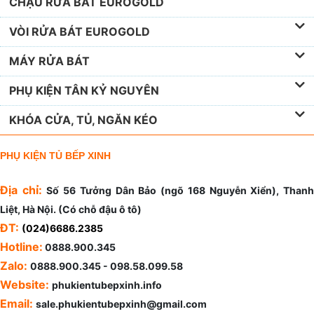
CHẬU RỬA BÁT EUROGOLD
VÒI RỬA BÁT EUROGOLD
MÁY RỬA BÁT
PHỤ KIỆN TÂN KỶ NGUYÊN
KHÓA CỬA, TỦ, NGĂN KÉO
PHỤ KIỆN TỦ BẾP XINH
Địa chỉ:
Số 56 Tưởng Dân Bảo (ngõ 168 Nguyễn Xiển), Than
Liệt, Hà Nội. (Có chỗ đậu ô tô)
ĐT:
(024)6686.2385
Hotline:
0888.900.345
Zalo:
0888.900.345 - 098.58.099.58
Website:
phukientubepxinh.info
Email:
sale.phukientubepxinh@gmail.com