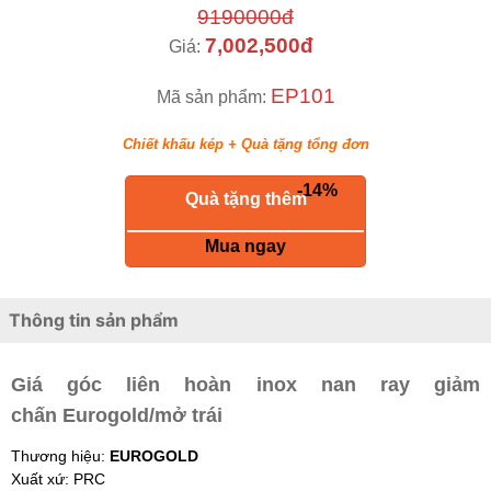
9190000đ
7,002,500đ
Giá:
EP101
Mã sản phẩm:
Chiết khấu kép + Quà tặng tổng đơn
-14%
keyboard_return
Quà tặng thêm
Mua ngay
Thông tin sản phẩm
Giá góc liên hoàn inox nan ray giảm
chấn Eurogold/mở trái
Thương hiệu:
EUROGOLD
Xuất xứ: PRC
Mã sản phẩm:
EP101