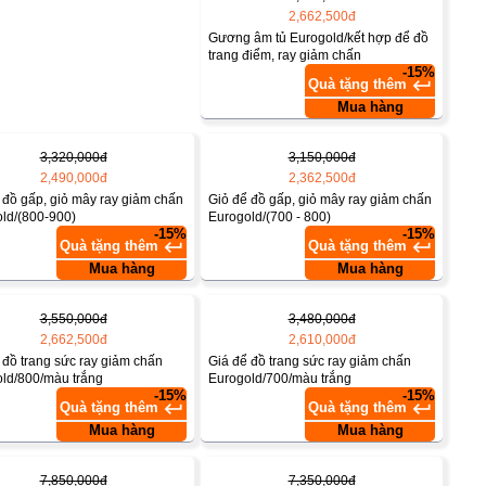
2,662,500đ
Gương âm tủ Eurogold/kết hợp để đồ
trang điểm, ray giảm chấn
-15%
keyboard_return
Quà tặng thêm
Mua hàng
3,320,000đ
3,150,000đ
2,490,000đ
2,362,500đ
 đồ gấp, giỏ mây ray giảm chấn
Giỏ để đồ gấp, giỏ mây ray giảm chấn
ld/(800-900)
Eurogold/(700 - 800)
-15%
-15%
keyboard_return
keyboard_return
Quà tặng thêm
Quà tặng thêm
Mua hàng
Mua hàng
3,550,000đ
3,480,000đ
2,662,500đ
2,610,000đ
 đồ trang sức ray giảm chấn
Giá để đồ trang sức ray giảm chấn
ld/800/màu trắng
Eurogold/700/màu trắng
-15%
-15%
keyboard_return
keyboard_return
Quà tặng thêm
Quà tặng thêm
Mua hàng
Mua hàng
7,850,000đ
7,350,000đ