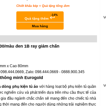
Chiết khấu kép + Quà tặng tổng đơn
-14%
keyboard_return
V
Quà tặng thêm
Mua hàng
700/màu đen 1B ray giảm chấn
80mm x Cao 80mm
 098.444.0669, Zalo: 098.444.0669 - 0888.900.345
 thông minh Eurogold
V
à dòng phụ kiện tủ áo
với hàng loạt bộ phụ kiện tủ quần
 nghiên cứu và phát triển dựa trên nhu cầu thực tế của
 gia đầu ngành chắc chắn sẽ mang đến cho chiếc tủ nhà
g thời mang đến cho người dùng những trải nghiệm thực