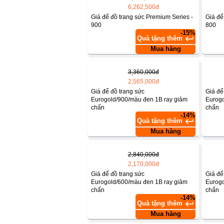
6,262,500đ
Giá để đồ trang sức Premium Series -
Giá để
900
800
-15%
keyboard_return
Quà tặng thêm
Mua hàng
3,360,000đ
2,565,000đ
Giá để đồ trang sức
Giá để
Eurogold/900/màu đen 1B ray giảm
Eurogo
chấn
chấn
-14%
keyboard_return
Quà tặng thêm
Mua hàng
2,840,000đ
2,170,000đ
Giá để đồ trang sức
Giá để
Eurogold/600/màu đen 1B ray giảm
Eurogo
chấn
chấn
-14%
keyboard_return
Quà tặng thêm
Mua hàng