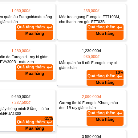
1,950,000đ
235,000đ
eo quần âu Eurogold/màu trắng
Móc treo ngang Eurogold ETT103M,
 giảm chấn
cho thanh treo góc ETT03B
keyboard_return
keyboard_return
Quà tặng thêm
Quà tặng thêm
Mua hàng
Mua hàng
1,280,000đ
1,230,000đ
935,000đ
ần áo Eurogold - ray bi giảm
 EVA300B - màu đen
Mắc quần áo 8 nốt Eurogold ray bi
keyboard_return
Quà tặng thêm
giảm chấn
-10%
Mua hàng
keyboard_return
Quà tặng thêm
Mua hàng
9,650,000đ
2,090,000đ
7,237,500đ
Gương âm tủ Eurogold/Khung màu
đen 1B ray giảm chấn
giày thông minh 8 tầng - tủ áo
keyboard_return
Quà tặng thêm
old/EUA1308
-15%
Mua hàng
keyboard_return
Quà tặng thêm
Mua hàng
3,550,000đ