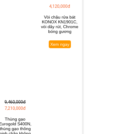
4,120,000đ
Vòi chậu rửa bát
KONOX KN1901C,
vòi dây rút, Chrome
bóng gương
Xem ngay
9,460,000đ
7,210,000đ
Thùng gạo
Eurogold S400N,
thùng gạo thông
minh chân không,