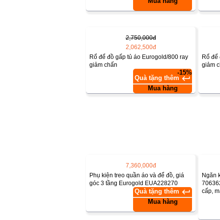
Mua hàng
2,750,000đ
2,062,500đ
Rổ để đồ gấp tủ áo Eurogold/800 ray
Rổ để 
giảm chấn
giảm 
-15%
keyboard_return
Quà tặng thêm
Mua hàng
7,360,000đ
Phụ kiện treo quần áo và để đồ, giá
Ngăn k
góc 3 tầng Eurogold EUA228270
706362
keyboard_return
cấp, 
Quà tặng thêm
Mua hàng