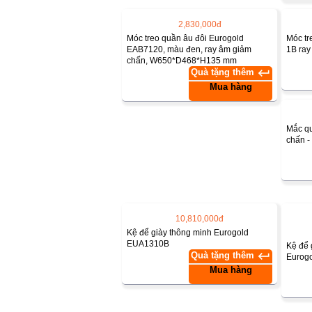
2,830,000đ
Móc treo quần âu đôi Eurogold
Móc tr
EAB7120, màu đen, ray âm giảm
1B ray
chấn, W650*D468*H135 mm
keyboard_return
Quà tặng thêm
Mua hàng
Mắc qu
chấn -
10,810,000đ
Kệ để giày thông minh Eurogold
EUA1310B
Kệ để 
keyboard_return
Quà tặng thêm
Eurog
Mua hàng