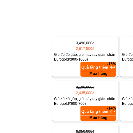
3,490,000đ
2,617,500đ
Giỏ để đồ gấp, giỏ mây ray giảm chấn
Giỏ để
Eurogold/(900-1000)
Eurogo
-15%
keyboard_return
Quà tặng thêm
Mua hàng
3,190,000đ
2,435,000đ
Giỏ để đồ gấp, giỏ mây ray giảm chấn
Giá để
Eurogold/(600-700)
Eurogo
-14%
keyboard_return
Quà tặng thêm
Mua hàng
8,350,000đ