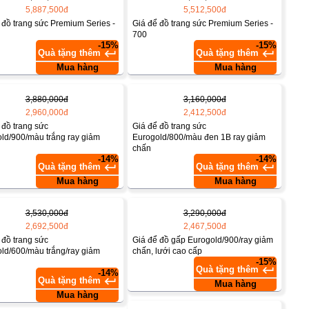
5,887,500đ
5,512,500đ
 đồ trang sức Premium Series -
Giá để đồ trang sức Premium Series -
700
-15%
-15%
keyboard_return
keyboard_return
Quà tặng thêm
Quà tặng thêm
Mua hàng
Mua hàng
3,880,000đ
3,160,000đ
2,960,000đ
2,412,500đ
 đồ trang sức
Giá để đồ trang sức
ld/900/màu trắng ray giảm
Eurogold/800/màu đen 1B ray giảm
chấn
-14%
-14%
keyboard_return
keyboard_return
Quà tặng thêm
Quà tặng thêm
Mua hàng
Mua hàng
3,530,000đ
3,290,000đ
2,692,500đ
2,467,500đ
 đồ trang sức
Giá để đồ gấp Eurogold/900/ray giảm
ld/600/màu trắng/ray giảm
chấn, lưới cao cấp
-15%
keyboard_return
Quà tặng thêm
-14%
keyboard_return
Quà tặng thêm
Mua hàng
Mua hàng