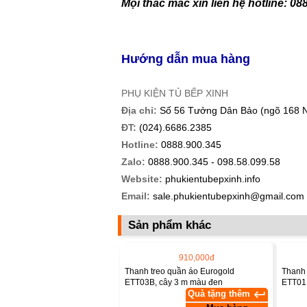
Mọi thắc mắc xin liên hệ hotline: 08
Hướng dẫn mua hàng
PHỤ KIỆN TỦ BẾP XINH
Địa chỉ:
Số 56 Tưởng Dân Bảo (ngõ 168 Ng
ĐT:
(024).6686.2385
Hotline:
0888.900.345
Zalo:
0888.900.345 - 098.58.099.58
Website:
phukientubepxinh.info
Email:
sale.phukientubepxinh@gmail.com
Sản phẩm khác
910,000đ
Thanh treo quần áo Eurogold
Thanh 
ETT03B, cây 3 m màu đen
ETT01
keyboard_return
Quà tặng thêm