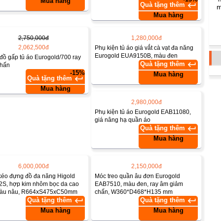
Mua hàng
keyboard_return
Quà tặng thêm
m
Mua hàng
2,750,000đ
1,280,000đ
2,062,500đ
Phụ kiện tủ áo giá vắt cà vạt đa năng
Eurogold EUA9150B, màu đen
đồ gấp tủ áo Eurogold/700 ray
keyboard_return
Quà tặng thêm
chấn
-15%
Mua hàng
keyboard_return
Quà tặng thêm
Mua hàng
2,980,000đ
Phụ kiện tủ áo Eurogold EAB11080,
giá nâng hạ quần áo
keyboard_return
Quà tặng thêm
Mua hàng
6,000,000đ
2,150,000đ
éo đựng đồ đa năng Higold
Móc treo quần âu đơn Eurogold
S, hợp kim nhôm bọc da cao
EAB7510, màu đen, ray âm giảm
màu nâu, R664xS475xC50mm
chấn, W360*D468*H135 mm
keyboard_return
keyboard_return
Quà tặng thêm
Quà tặng thêm
Mua hàng
Mua hàng