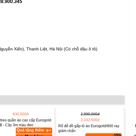
88.900.345
uyễn Xiển), Thanh Liệt, Hà Nội (Có chỗ đậu ô tô)
830,000đ
2,990,000đ
2,242,500đ
treo quần áo cao cấp Eurogold
B - Cây 3m màu đen
Rổ để đồ gấp tủ áo Eurogold/900 ray
keyboard_return
Quà tặng thêm
giảm chấn
-15%