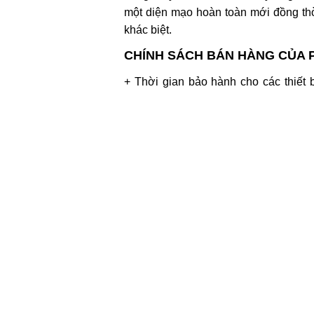
một diện mạo hoàn toàn mới đồng th
khác biệt.
CHÍNH SÁCH BÁN HÀNG CỦA P
+ Thời gian bảo hành cho các thiết
chính thức từ hãng, tùy theo loại s
gian bảo hành khác nhau. Ngoài ra kh
bảo hành thêm trách nhiệm từ cửa hàn
+ Các sản phẩm của
phụ kiện tủ bế
hãng tại Việt Nam. Mọi chính sách bá
+ Tùy theo giá trị đơn hàng để áp dụn
- Đơn hàng miễn phí lắp đặt tùy theo gi
- Đơn hàng miễn phí giao hàng tùy theo
- Các đơn hàng phát sinh lắp đặt thì tí
- Các đơn hàng thường rẻ hơn khi nh
Xiển, Hạ Đình, Thanh Xuân, Hà Nội
lên đơn báo giá để chốt đơn và quý k