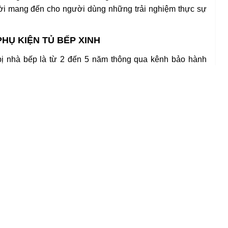
ời mang đến cho người dùng những trải nghiệm thực sự
HỤ KIỆN TỦ BẾP XINH
 bị nhà bếp là từ 2 đến 5 năm thông qua kênh bảo hành
ản phẩm và theo chính sách bảo hàng từ hãng sẽ có thời
i quý khách hàng mua hàng tại đơn vị chúng tôi thì sẽ có
g, và bảo trì chọn đời cho quý khách hàng.
p xinh
là sản phẩm được nhập khẩu và phân phối chính
n hàng và bảo hành theo quy định của hãng sản xuất.
g đúng với chính sách bán hàng:
E
á trị đơn lớn hơn 5 triệu trở đi
 giá trị đơn hàng lớn hơn 3 triệu trở đi
nh công lắp đặt theo giá thị trường
ận hàng tại
Showroom: Số 56 ngõ 168 đường Nguyễn
hoặc đơn hàng rẻ hơn khi đã được nhân viên bán hàng
hách chốt đơn đặt cọc.