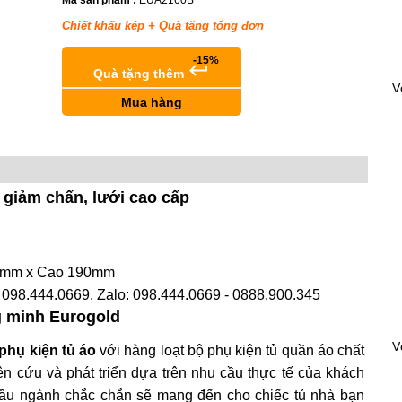
Mã sản phẩm :
EUA2160B
Chiết khấu kép + Quà tặng tổng đơn
-15%
keyboard_return
Quà tặng thêm
V
Mua hàng
 giảm chấn, lưới cao cấp
70mm x Cao 190mm
 098.444.0669, Zalo: 098.444.0669 - 0888.900.345
g minh Eurogold
V
phụ kiện tủ áo
với hàng loạt bộ phụ kiện tủ quần áo chất
 cứu và phát triển dựa trên nhu cầu thực tế của khách
đầu ngành chắc chắn sẽ mang đến cho chiếc tủ nhà bạn