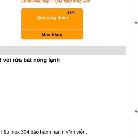
Chiết khấu kép + Quà tặng tổng đơn
-16%
keyboard_return
Quà tặng thêm
V
Mua hàng
 vòi rửa bát nóng lạnh
V
iệu inox 304 bảo hành han rỉ vĩnh viễn.