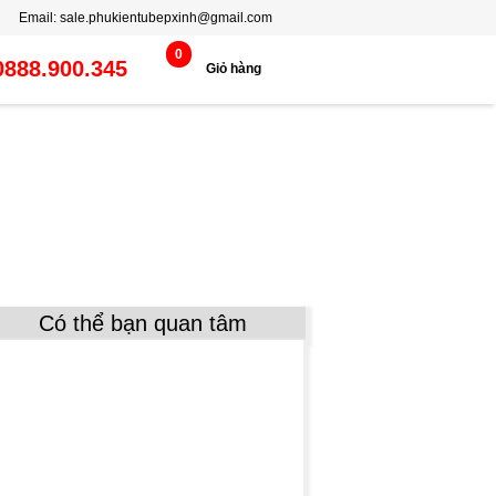
25%
24%
24%
25%
25%
25%
25%
25%
25%
24%
Email:
sale.phukientubepxinh@gmail.com
0
0888.900.345
Giỏ hàng
Có thể bạn quan tâm