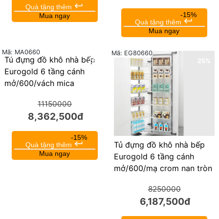
keyboard_return
Quà tặng thêm
-15%
Mua ngay
keyboard_return
Quà tặng thêm
Mua ngay
Mã: MA0660
Mã: EG80660
Tủ đựng đồ khô nhà bếp
25%
25%
Eurogold 6 tầng cánh
mở/600/vách mica
11150000
8,362,500đ
-15%
keyboard_return
Tủ đựng đồ khô nhà bếp
Quà tặng thêm
Mua ngay
Eurogold 6 tầng cánh
mở/600/mạ crom nan tròn
8250000
6,187,500đ