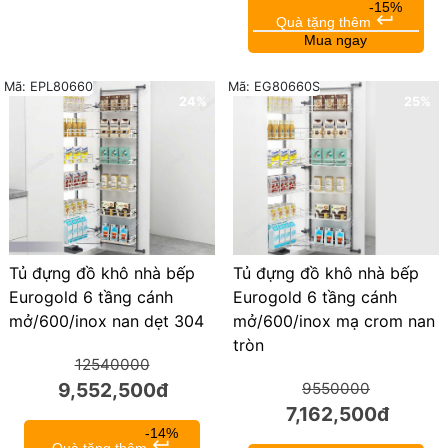
-15%
keyboard_return
Quà tặng thêm
Mua ngay
Mã: EPL80660
Mã: EG80660S
24%
25%
Tủ đựng đồ khô nhà bếp
Tủ đựng đồ khô nhà bếp
Eurogold 6 tầng cánh
Eurogold 6 tầng cánh
mở/600/inox mạ crom nan
mở/600/inox nan dẹt 304
tròn
12540000
9,552,500đ
9550000
7,162,500đ
-14%
keyboard_return
Quà tặng thêm