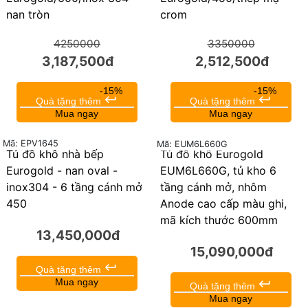
nan tròn
crom
4250000
3350000
3,187,500đ
2,512,500đ
-15%
-15%
keyboard_return
keyboard_return
Quà tặng thêm
Quà tặng thêm
Mua ngay
Mua ngay
Mã: EPV1645
Mã: EUM6L660G
Tủ đồ khô nhà bếp
Tủ đồ khô Eurogold
Eurogold - nan oval -
EUM6L660G, tủ kho 6
inox304 - 6 tầng cánh mở
tầng cánh mở, nhôm
450
Anode cao cấp màu ghi,
mã kích thước 600mm
13,450,000đ
15,090,000đ
keyboard_return
Quà tặng thêm
Mua ngay
keyboard_return
Quà tặng thêm
Mua ngay