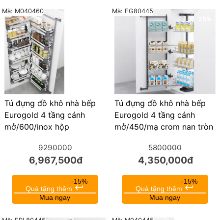
Mã: M040460
Mã: EG80445
25%
25%
Tủ đựng đồ khô nhà bếp
Tủ đựng đồ khô nhà bếp
Eurogold 4 tầng cánh
Eurogold 4 tầng cánh
mở/450/mạ crom nan tròn
mở/600/inox hộp
5800000
9290000
4,350,000đ
6,967,500đ
-15%
-15%
keyboard_return
keyboard_return
Quà tặng thêm
Quà tặng thêm
Mua ngay
Mua ngay