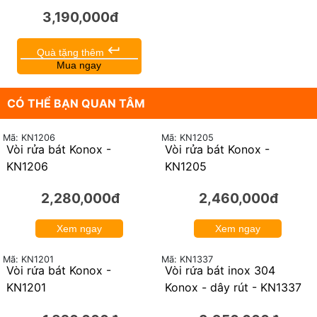
keyboard_return
Quà tặng thêm
Mua ngay
Mã: EKL25160
Tủ kho ngăn kéo độc lập
Eurogold EKL25160, màu
ghi, thành thấp khay chia,
mã kích thước 600mm
3,190,000đ
keyboard_return
Quà tặng thêm
Mua ngay
CÓ THỂ BẠN QUAN TÂM
Mã: KN1206
Mã: KN1205
Vòi rửa bát Konox -
Vòi rửa bát Konox -
KN1206
KN1205