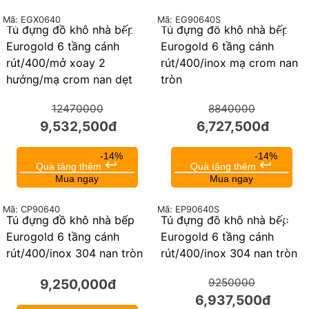
Mã: EGX0640
Mã: EG90640S
Tủ đựng đồ khô nhà bếp
Tủ đựng đồ khô nhà bếp
24%
24%
Eurogold 6 tầng cánh
Eurogold 6 tầng cánh
rút/400/mở xoay 2
rút/400/inox mạ crom nan
hướng/mạ crom nan dẹt
tròn
12470000
8840000
9,532,500đ
6,727,500đ
-14%
-14%
keyboard_return
keyboard_return
Quà tặng thêm
Quà tặng thêm
Mua ngay
Mua ngay
Mã: CP90640
Mã: EP90640S
Tủ đựng đồ khô nhà bếp
Tủ đựng đồ khô nhà bếp
25%
Eurogold 6 tầng cánh
Eurogold 6 tầng cánh
rút/400/inox 304 nan tròn
rút/400/inox 304 nan tròn
9,250,000đ
9250000
6,937,500đ