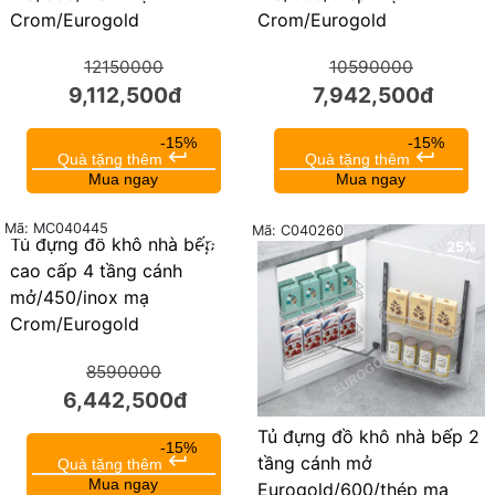
Crom/Eurogold
Crom/Eurogold
12150000
10590000
9,112,500đ
7,942,500đ
-15%
-15%
keyboard_return
keyboard_return
Quà tặng thêm
Quà tặng thêm
Mua ngay
Mua ngay
Mã: MC040445
Mã: C040260
Tủ đựng đồ khô nhà bếp
25%
25%
cao cấp 4 tầng cánh
mở/450/inox mạ
Crom/Eurogold
8590000
6,442,500đ
Tủ đựng đồ khô nhà bếp 2
-15%
keyboard_return
tầng cánh mở
Quà tặng thêm
Mua ngay
Eurogold/600/thép mạ