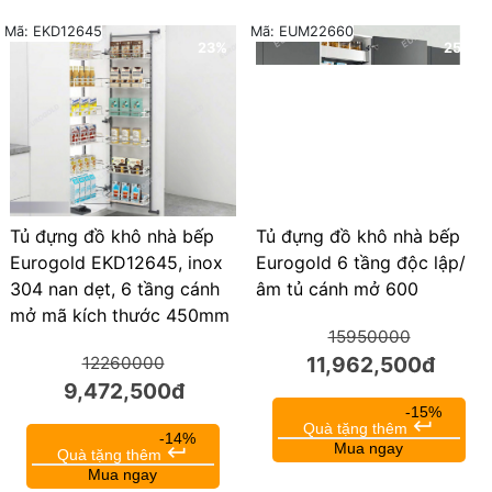
Mã: EUM22660
Mã: EKD12645
23%
25%
Tủ đựng đồ khô nhà bếp
Tủ đựng đồ khô nhà bếp
Eurogold 6 tầng độc lập/
Eurogold EKD12645, inox
âm tủ cánh mở 600
304 nan dẹt, 6 tầng cánh
mở mã kích thước 450mm
15950000
11,962,500đ
12260000
9,472,500đ
-15%
keyboard_return
Quà tặng thêm
-14%
Mua ngay
keyboard_return
Quà tặng thêm
Mua ngay