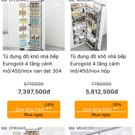
Mã: EPL80445
Mã: M040445
24%
25%
Tủ đựng đồ khô nhà bếp
Tủ đựng đồ khô nhà bếp
Eurogold 4 tầng cánh
Eurogold 4 tầng cánh
mở/450/inox nan dẹt 304
mở/450/inox hộp
9710000
7750000
7,397,500đ
5,812,500đ
-14%
-15%
keyboard_return
keyboard_return
Quà tặng thêm
Quà tặng thêm
Mua ngay
Mua ngay
Mã: EP80445
Mã: M040260
25%
25%