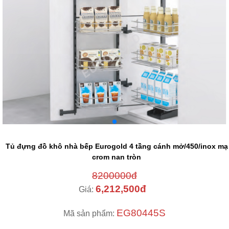
Tủ đựng đồ khô nhà bếp Eurogold 4 tầng cánh mở/450/inox mạ
crom nan tròn
8200000đ
6,212,500đ
Giá:
EG80445S
Mã sản phẩm: