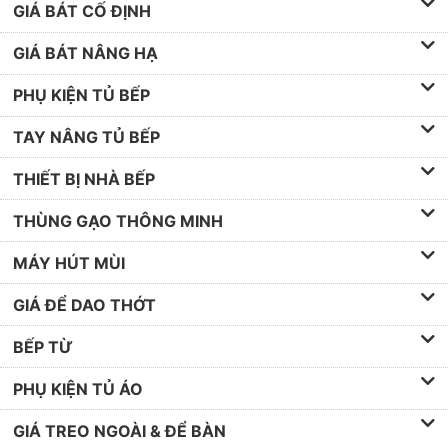
DANH MỤC SẢN PHẨM
KỆ ĐỰNG GIA VỊ
GIÁ XOONG NỒI
GIÁ BÁT CỐ ĐỊNH
GIÁ BÁT NÂNG HẠ
PHỤ KIỆN TỦ BẾP
TAY NÂNG TỦ BẾP
THIẾT BỊ NHÀ BẾP
THÙNG GẠO THÔNG MINH
MÁY HÚT MÙI