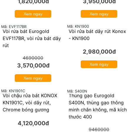
2,280,000đ
2,460,000đ
Xem ngay
Xem ngay
Mã: KN1201
Mã: KN1337
Vòi rửa bát Konox -
Vòi rửa bát inox 304
KN1201
Konox - dây rút - KN1337
1,820,000đ
3,950,000đ
Xem ngay
Xem ngay
Mã: KN1900
Mã: EVF117BR
Vòi rửa bát Eurogold
Vòi rửa bát dây rút Konox
24%
EVF117BR, vòi rửa bát dây
- KN1900
rút
2,980,000đ
4690000
3,570,000đ
Xem ngay
Xem ngay