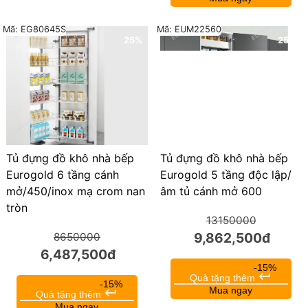
Mã: EUM22560
Mã: EG80645S
25%
25%
Tủ đựng đồ khô nhà bếp
Tủ đựng đồ khô nhà bếp
Eurogold 5 tầng độc lập/
Eurogold 6 tầng cánh
âm tủ cánh mở 600
mở/450/inox mạ crom nan
tròn
13150000
9,862,500đ
8650000
6,487,500đ
-15%
keyboard_return
Quà tặng thêm
-15%
Mua ngay
keyboard_return
Quà tặng thêm
Mua ngay