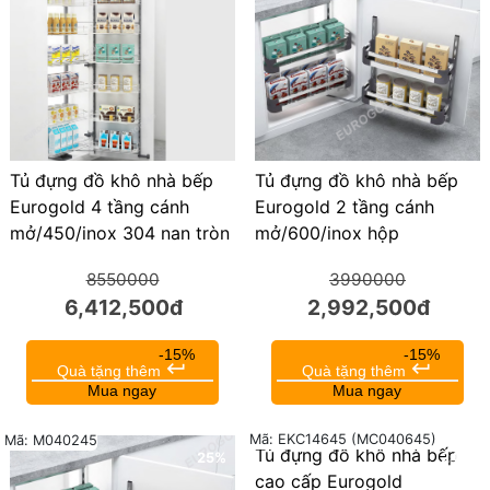
Tủ đựng đồ khô nhà bếp
Tủ đựng đồ khô nhà bếp
Eurogold 4 tầng cánh
Eurogold 2 tầng cánh
mở/450/inox 304 nan tròn
mở/600/inox hộp
8550000
3990000
6,412,500đ
2,992,500đ
-15%
-15%
keyboard_return
keyboard_return
Quà tặng thêm
Quà tặng thêm
Mua ngay
Mua ngay
Mã: EKC14645 (MC040645)
Mã: M040245
Tủ đựng đồ khô nhà bếp
25%
24%
cao cấp Eurogold