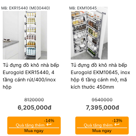
Mã: EKR15440 (M030440)
Mã: EKM10645
24%
22%
Tủ đựng đồ khô nhà bếp
Tủ đựng đồ khô nhà bếp
Eurogold EKR15440, 4
Eurogold EKM10645, inox
tầng cánh rút/400/inox
hộp 6 tầng cánh mở, mã
hộp
kích thước 450mm
8120000
9540000
6,205,000đ
7,395,000đ
-14%
-13%
keyboard_return
keyboard_return
Quà tặng thêm
Quà tặng thêm
Mua ngay
Mua ngay