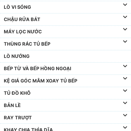
GIÁ ĐỂ DAO THỚT
BẾP TỪ
PHỤ KIỆN TỦ ÁO
GIÁ TREO NGOÀI & ĐỂ BÀN
LÒ VI SÓNG
CHẬU RỬA BÁT
MÁY LỌC NƯỚC
THÙNG RÁC TỦ BẾP
LÒ NƯỚNG
BẾP TỪ VÀ BẾP HỒNG NGOẠI