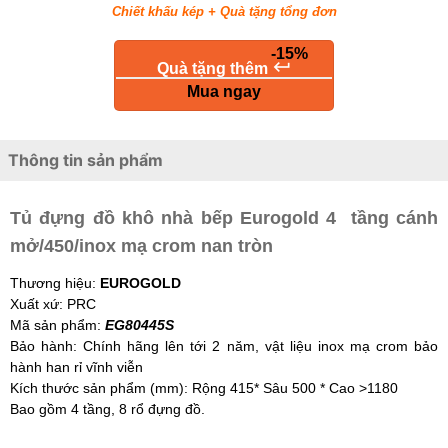
Chiết khấu kép + Quà tặng tổng đơn
-15%
keyboard_return
Quà tặng thêm
Mua ngay
Thông tin sản phẩm
Tủ đựng đồ khô nhà bếp Eurogold 4 tầng cánh
mở/450/inox mạ crom nan tròn
Thương hiệu:
EUROGOLD
Xuất xứ: PRC
Mã sản phẩm:
EG80445S
Bảo hành: Chính hãng lên tới 2 năm, vật liệu inox mạ crom bảo
hành han rỉ vĩnh viễn
Kích thước sản phẩm (mm): Rộng 415* Sâu 500 * Cao >1180
Bao gồm 4 tầng, 8 rổ đựng đồ.