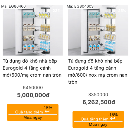
Mã: EG80460
Mã: EG80460S
22%
25%
Tủ đựng đồ khô nhà bếp
Tủ đựng đồ khô nhà bếp
Eurogold 4 tầng cánh
Eurogold 4 tầng cánh
mở/600/mạ crom nan tròn
mở/600/inox mạ crom nan
tròn
6450000
5,000,000đ
8350000
6,262,500đ
-15%
keyboard_return
Quà tặng thêm
-15%
Mua ngay
keyboard_return
Quà tặng thêm
Mua ngay