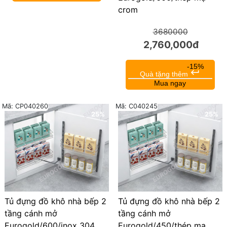
crom
3680000
2,760,000đ
-15%
keyboard_return
Quà tặng thêm
Mua ngay
Mã: CP040260
Mã: C040245
25%
25%
Tủ đựng đồ khô nhà bếp 2
Tủ đựng đồ khô nhà bếp 2
tầng cánh mở
tầng cánh mở
Eurogold/600/inox 304
Eurogold/450/thép mạ