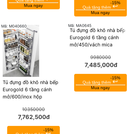
-15%
Mua ngay
keyboard_return
Quà tặng thêm
Mua ngay
Mã: MA0645
Mã: M040660
Tủ đựng đồ khô nhà bếp
25%
25%
Eurogold 6 tầng cánh
mở/450/vách mica
9980000
7,485,000đ
-15%
keyboard_return
Tủ đựng đồ khô nhà bếp
Quà tặng thêm
Mua ngay
Eurogold 6 tầng cánh
mở/600/inox hộp
10350000
7,762,500đ
-15%
keyboard_return