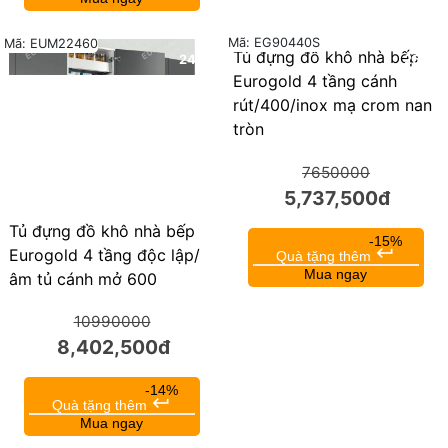
Mã: EG90440S
Mã: EUM22460
Tủ đựng đồ khô nhà bếp
24%
25%
Eurogold 4 tầng cánh
rút/400/inox mạ crom nan
tròn
7650000
5,737,500đ
Tủ đựng đồ khô nhà bếp
-15%
keyboard_return
Eurogold 4 tầng độc lập/
Quà tặng thêm
Mua ngay
âm tủ cánh mở 600
10990000
8,402,500đ
-14%
keyboard_return
Quà tặng thêm
Mua ngay