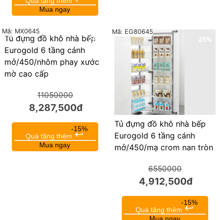
Quà tặng thêm
Mua ngay
Mã: MX0645
Mã: EG80645
Tủ đựng đồ khô nhà bếp
25%
25%
Eurogold 6 tầng cánh
mở/450/nhôm phay xước
mờ cao cấp
11050000
8,287,500đ
Tủ đựng đồ khô nhà bếp
-15%
keyboard_return
Eurogold 6 tầng cánh
Quà tặng thêm
Mua ngay
mở/450/mạ crom nan tròn
6550000
4,912,500đ
-15%
keyboard_return
Quà tặng thêm
Mua ngay