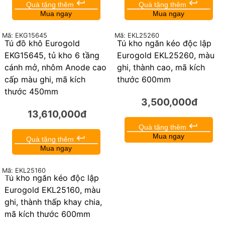
Tủ đồ khô Eurogold
Tủ đồ khô Eurogold
EUM23460G, tủ kho ngăn
EUM23460, tủ kho ngăn
kéo độc lập 4 tầng màu
kéo độc lập 4 tầng màu
ghi, mã 600mm
trắng, mã 600mm
10,250,000đ
10,990,000đ
keyboard_return
keyboard_return
Quà tặng thêm
Quà tặng thêm
Mua ngay
Mua ngay
Mã: EKL25260
Mã: EKG15645
Tủ đồ khô Eurogold
Tủ kho ngăn kéo độc lập
EKG15645, tủ kho 6 tầng
Eurogold EKL25260, màu
cánh mở, nhôm Anode cao
ghi, thành cao, mã kích
cấp màu ghi, mã kích
thước 600mm
thước 450mm
3,500,000đ
13,610,000đ
keyboard_return
Quà tặng thêm
Mua ngay