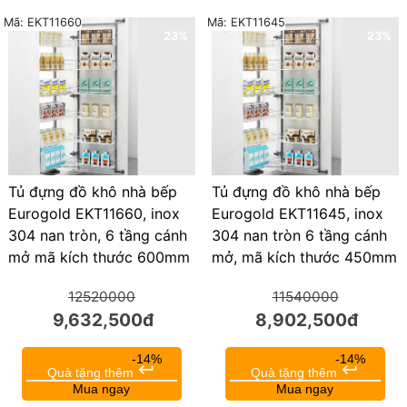
Mã: EKT11660
Mã: EKT11645
23%
23%
Tủ đựng đồ khô nhà bếp
Tủ đựng đồ khô nhà bếp
Eurogold EKT11660, inox
Eurogold EKT11645, inox
304 nan tròn, 6 tầng cánh
304 nan tròn 6 tầng cánh
mở mã kích thước 600mm
mở, mã kích thước 450mm
12520000
11540000
9,632,500đ
8,902,500đ
-14%
-14%
keyboard_return
keyboard_return
Quà tặng thêm
Quà tặng thêm
Mua ngay
Mua ngay