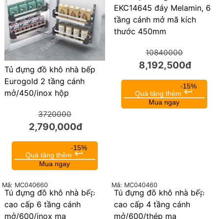
EKC14645 đáy Melamin, 6
tầng cánh mở mã kích
thước 450mm
10840000
8,192,500đ
Tủ đựng đồ khô nhà bếp
Eurogold 2 tầng cánh
-15%
keyboard_return
mở/450/inox hộp
Quà tặng thêm
Mua ngay
3720000
2,790,000đ
-15%
keyboard_return
Quà tặng thêm
Mua ngay
Mã: MC040660
Mã: MC040460
Tủ đựng đồ khô nhà bếp
Tủ đựng đồ khô nhà bếp
25%
25%
cao cấp 6 tầng cánh
cao cấp 4 tầng cánh
mở/600/inox mạ
mở/600/thép mạ