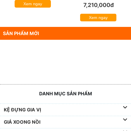
Mã: KN1901C
Mã: S400N
Vòi chậu rửa bát KONOX
Thùng gạo Eurogold
24%
KN1901C, vòi dây rút,
S400N, thùng gạo thông
Chrome bóng gương
minh chân không, mã kích
thước 400
4,120,000đ
9460000
Xem ngay
7,210,000đ
Xem ngay
SẢN PHẨM MỚI