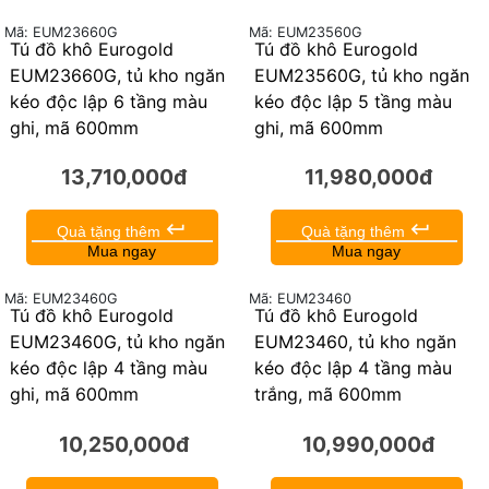
Mã: EUM23660G
Mã: EUM23560G
Tủ đồ khô Eurogold
EUM23660G, tủ kho ngăn
kéo độc lập 6 tầng màu
ghi, mã 600mm
13,710,000đ
keyboard_return
Quà tặng thêm
Tủ đồ khô Eurogold
Mua ngay
EUM23560G, tủ kho ngăn
kéo độc lập 5 tầng màu
ghi, mã 600mm
11,980,000đ
keyboard_return
Quà tặng thêm
Mua ngay
Mã: EUM23460G
Mã: EUM23460