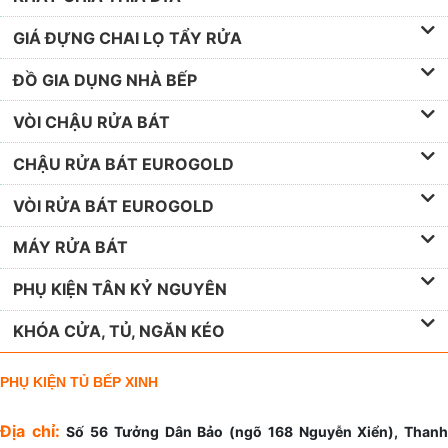
KỆ GIÁ GÓC MÂM XOAY TỦ BẾP
TỦ ĐỒ KHÔ
BẢN LỀ
RAY TRƯỢT
KHAY CHIA THÌA DĨA
GIÁ ĐỰNG CHAI LỌ TẨY RỬA
ĐỒ GIA DỤNG NHÀ BẾP
VÒI CHẬU RỬA BÁT
CHẬU RỬA BÁT EUROGOLD
VÒI RỬA BÁT EUROGOLD
MÁY RỬA BÁT