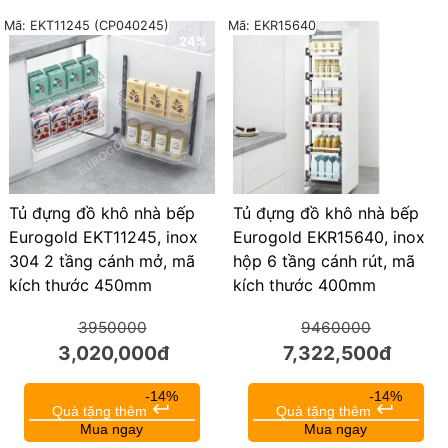
Mã: EKT11245 (CP040245)
Mã: EKR15640
24%
23%
Tủ đựng đồ khô nhà bếp
Tủ đựng đồ khô nhà bếp
Eurogold EKT11245, inox
Eurogold EKR15640, inox
304 2 tầng cánh mở, mã
hộp 6 tầng cánh rút, mã
kích thước 450mm
kích thước 400mm
3950000
9460000
3,020,000đ
7,322,500đ
-14%
-14%
keyboard_return
keyboard_return
Quà tặng thêm
Quà tặng thêm
Mua ngay
Mua ngay