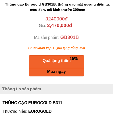
Thùng gạo Eurogold GB301B, thùng gạo mặt gương điện tử,
màu đen, mã kích thước 300mm
3240000đ
2,470,000đ
Giá:
GB301B
Mã sản phẩm:
Chiết khấu kép + Quà tặng tổng đơn
-15%
keyboard_return
Quà tặng thêm
Mua ngay
Thông tin sản phẩm
THÙNG GẠO EUROGOLD B311
Thương hiệu:
EUROGOLD