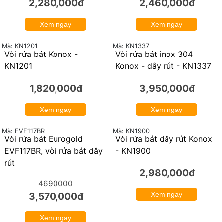
2,280,000đ
2,460,000đ
Xem ngay
Xem ngay
Mã: KN1201
Mã: KN1337
Vòi rửa bát Konox -
Vòi rửa bát inox 304
KN1201
Konox - dây rút - KN1337
1,820,000đ
3,950,000đ
Xem ngay
Xem ngay
Mã: KN1900
Mã: EVF117BR
Vòi rửa bát Eurogold
Vòi rửa bát dây rút Konox
24%
EVF117BR, vòi rửa bát dây
- KN1900
rút
2,980,000đ
4690000
3,570,000đ
Xem ngay
Xem ngay