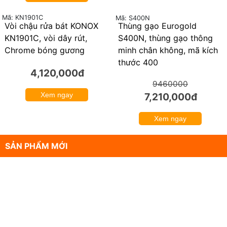
Mã: KN1901C
Mã: S400N
Vòi chậu rửa bát KONOX
Thùng gạo Eurogold
24%
KN1901C, vòi dây rút,
S400N, thùng gạo thông
Chrome bóng gương
minh chân không, mã kích
thước 400
4,120,000đ
9460000
Xem ngay
7,210,000đ
Xem ngay
SẢN PHẨM MỚI