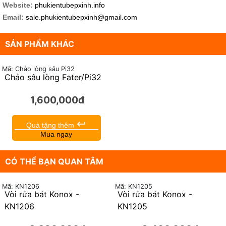
Website:
phukientubepxinh.info
Email:
sale.phukientubepxinh@gmail.com
SẢN PHẨM KHÁC
Mã: Chảo lòng sâu Pi32
Chảo sâu lòng Fater/Pi32
1,600,000đ
keyboard_return
Quà tặng thêm
Mua ngay
CÓ THỂ BẠN QUAN TÂM
Mã: KN1206
Mã: KN1205
Vòi rửa bát Konox -
Vòi rửa bát Konox -
KN1206
KN1205