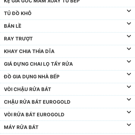
KỆ GIÁ GÓC MÂM XOAY TỦ BẾP
TỦ ĐỒ KHÔ
BẢN LỀ
RAY TRƯỢT
KHAY CHIA THÌA DĨA
GIÁ ĐỰNG CHAI LỌ TẨY RỬA
ĐỒ GIA DỤNG NHÀ BẾP
VÒI CHẬU RỬA BÁT
CHẬU RỬA BÁT EUROGOLD
VÒI RỬA BÁT EUROGOLD
MÁY RỬA BÁT