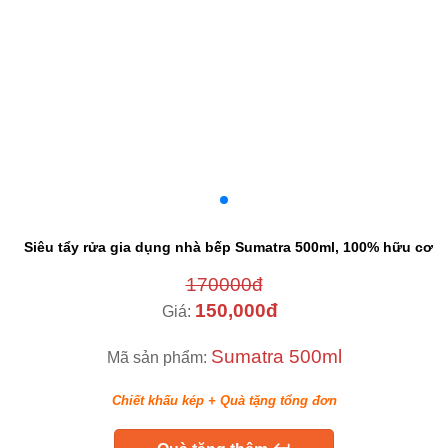
Siêu tẩy rửa gia dụng nhà bếp Sumatra 500ml, 100% hữu cơ
170000đ
150,000đ
Giá:
Sumatra 500ml
Mã sản phẩm:
Chiết khấu kép + Quà tặng tổng đơn
keyboard_return