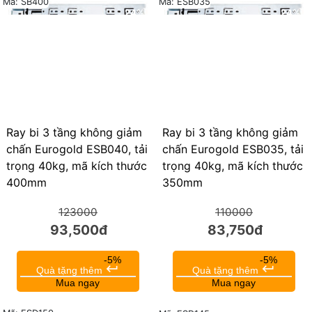
Mã: SB400
Mã: ESB035
24%
24%
Ray bi 3 tầng không giảm
Ray bi 3 tầng không giảm
chấn Eurogold ESB040, tải
chấn Eurogold ESB035, tải
trọng 40kg, mã kích thước
trọng 40kg, mã kích thước
400mm
350mm
123000
110000
93,500đ
83,750đ
-5%
-5%
keyboard_return
keyboard_return
Quà tặng thêm
Quà tặng thêm
Mua ngay
Mua ngay