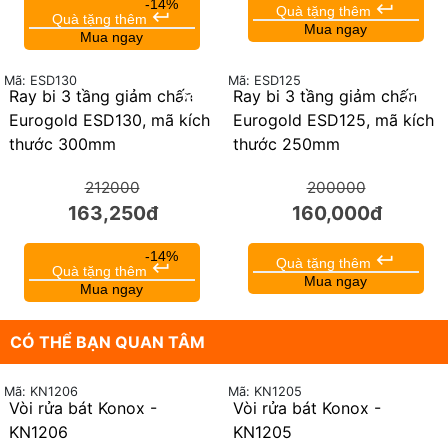
-14%
keyboard_return
Quà tặng thêm
keyboard_return
Quà tặng thêm
Mua ngay
Mua ngay
Mã: ESD125
Mã: ESD130
Ray bi 3 tầng giảm chấn
Ray bi 3 tầng giảm chấn
23%
20%
Eurogold ESD130, mã kích
Eurogold ESD125, mã kích
thước 300mm
thước 250mm
212000
200000
163,250đ
160,000đ
-14%
keyboard_return
Quà tặng thêm
keyboard_return
Quà tặng thêm
Mua ngay
Mua ngay
CÓ THỂ BẠN QUAN TÂM
Mã: KN1206
Mã: KN1205
Vòi rửa bát Konox -
Vòi rửa bát Konox -
KN1206
KN1205