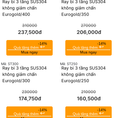
Ray bi 3 tầng SUS304
Ray bi 3 tầng SUS304
23%
24%
không giảm chấn
không giảm chấn
Eurogold/400
Eurogold/350
310000
270000
237,500đ
206,000đ
-14%
-14%
keyboard_return
keyboard_return
Quà tặng thêm
Quà tặng thêm
Mua ngay
Mua ngay
Mã: ST300
Mã: ST250
Ray bi 3 tầng SUS304
Ray bi 3 tầng SUS304
24%
24%
không giảm chấn
không giảm chấn
Eurogold/300
Eurogold/250
230000
210000
174,750đ
160,500đ
-14%
-14%
keyboard_return
keyboard_return
Quà tặng thêm
Quà tặng thêm