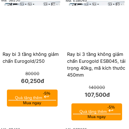
Mã: SB250
Mã: ESB045
25%
23%
Ray bi 3 tầng không giảm
Ray bi 3 tầng không giảm
chấn Eurogold/250
chấn Eurogold ESB045, tải
trọng 40kg, mã kích thước
80000
450mm
60,250đ
140000
-5%
107,500đ
keyboard_return
Quà tặng thêm
Mua ngay
-5%
keyboard_return
Quà tặng thêm
Mua ngay