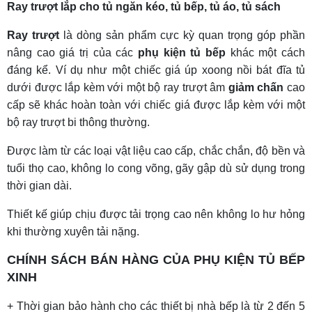
Ray trượt lắp cho tủ ngăn kéo, tủ bếp, tủ áo, tủ sách
Ray trượt
là dòng sản phẩm cực kỳ quan trọng góp phần
nâng cao giá trị của các
phụ kiện tủ bếp
khác một cách
đáng kể. Ví dụ như một chiếc giá úp xoong nồi bát đĩa tủ
dưới được lắp kèm với một bộ ray trượt âm
giảm chấn
cao
cấp sẽ khác hoàn toàn với chiếc giá được lắp kèm với một
bộ ray trượt bi thông thường.
Được làm từ các loại vật liệu cao cấp, chắc chắn, độ bền và
tuổi thọ cao, không lo cong võng, gãy gập dù sử dụng trong
thời gian dài.
Thiết kế giúp chịu được tải trọng cao nên không lo hư hỏng
khi thường xuyên tải nặng.
CHÍNH SÁCH BÁN HÀNG CỦA PHỤ KIỆN TỦ BẾP
XINH
+ Thời gian bảo hành cho các thiết bị nhà bếp là từ 2 đến 5