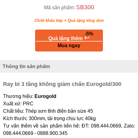
SB300
Mã sản phẩm:
Chiết khấu kép + Quà tặng tổng đơn
-5%
keyboard_return
Quà tặng thêm
Mua ngay
Thông tin sản phẩm
Ray bi 3 tầng không giảm chấn Eurogold/300
Thương hiệu:
Eurogold
Xuất xứ: PRC
Chất liệu: Thép sơn tĩnh điện bản size 45
Kích thước 300mm, tải trọng chịu lực 40kg
Tư vấn thêm về sản phẩm liên hệ: ĐT: 098.444.0669, Zalo:
098.444.0669 - 0888.900.345