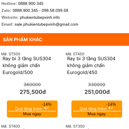
Hotline:
0888.900.345
Zalo:
0888.900.345 - 098.58.099.58
Website:
phukientubepxinh.info
Email:
sale.phukientubepxinh@gmail.com
SẢN PHẨM KHÁC
Mã: ST500
Mã: ST450
Ray bi 3 tầng SUS304
Ray bi 3 tầng SUS304
23%
24%
không giảm chấn
không giảm chấn
Eurogold/500
Eurogold/450
360000
330000
275,500đ
251,000đ
-14%
-14%
keyboard_return
keyboard_return
Quà tặng thêm
Quà tặng thêm
Mua ngay
Mua ngay
Mã: ST400
Mã: ST350