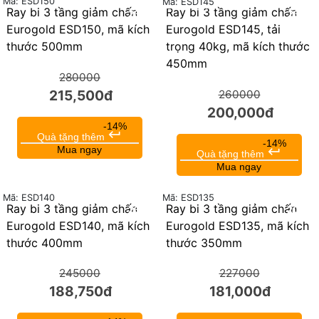
Mã: ESD150
Mã: ESD145
Ray bi 3 tầng giảm chấn
Ray bi 3 tầng giảm chấn
23%
23%
Eurogold ESD150, mã kích
Eurogold ESD145, tải
thước 500mm
trọng 40kg, mã kích thước
450mm
280000
215,500đ
260000
200,000đ
-14%
keyboard_return
Quà tặng thêm
-14%
Mua ngay
keyboard_return
Quà tặng thêm
Mua ngay
Mã: ESD135
Mã: ESD140
Ray bi 3 tầng giảm chấn
Ray bi 3 tầng giảm chấn
23%
20%
Eurogold ESD140, mã kích
Eurogold ESD135, mã kích
thước 400mm
thước 350mm
245000
227000
188,750đ
181,000đ