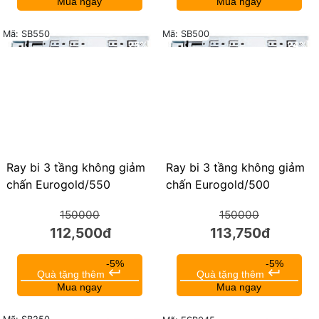
Mua ngay
Mua ngay
Mã: SB550
Mã: SB500
25%
24%
Ray bi 3 tầng không giảm
Ray bi 3 tầng không giảm
chấn Eurogold/550
chấn Eurogold/500
150000
150000
112,500đ
113,750đ
-5%
-5%
keyboard_return
keyboard_return
Quà tặng thêm
Quà tặng thêm
Mua ngay
Mua ngay