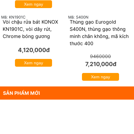
Xem ngay
Mã: KN1901C
Mã: S400N
Vòi chậu rửa bát KONOX
Thùng gạo Eurogold
24%
KN1901C, vòi dây rút,
S400N, thùng gạo thông
Chrome bóng gương
minh chân không, mã kích
thước 400
4,120,000đ
9460000
Xem ngay
7,210,000đ
Xem ngay
SẢN PHẨM MỚI