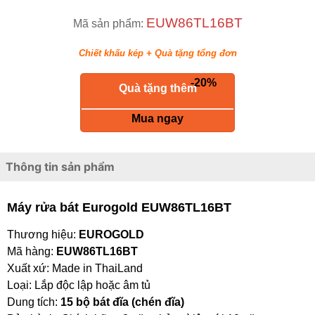
EUW86TL16BT
Mã sản phẩm:
Chiết khấu kép + Quà tặng tổng đơn
-20%
keyboard_return
Quà tặng thêm
Mua ngay
Thông tin sản phẩm
Máy rửa bát Eurogold EUW86TL16BT
Thương hiệu:
EUROGOLD
Mã hàng:
EUW86TL16BT
Xuất xứ: Made in ThaiLand
Loại: Lắp độc lập hoặc âm tủ
Dung tích:
15 bộ bát đĩa (chén đĩa)
Bảo hành: Chính hãng 3 năm, bảo trì lên tới 10 năm.