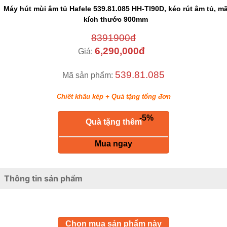
Máy hút mùi âm tủ Hafele 539.81.085 HH-TI90D, kéo rút âm tủ, m
kích thước 900mm
8391900đ
6,290,000đ
Giá:
539.81.085
Mã sản phẩm:
Chiết khấu kép + Quà tặng tổng đơn
-5%
Quà tặng thêm
keyboard_return
Mua ngay
Thông tin sản phẩm
Chọn mua sản phẩm này