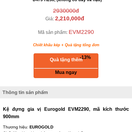
2930000đ
2,210,000đ
Giá:
EVM2290
Mã sản phẩm:
Chiết khấu kép + Quà tặng tổng đơn
-13%
keyboard_return
Quà tặng thêm
Mua ngay
Thông tin sản phẩm
Kệ đựng gia vị Eurogold EVM2290, mã kích thước
900mm
Thương hiệu:
EUROGOLD
Chất liệu: Hợp kim nhôm, ray âm giảm chấn