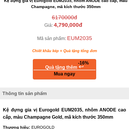
Kệ đựng gia vị Eurogold EUM2035, nhôm ANODE cao cấp, màu
Champagne, mã kích thước 350mm
6170000đ
4,790,000đ
Giá:
EUM2035
Mã sản phẩm:
Chiết khấu kép + Quà tặng tổng đơn
-16%
keyboard_return
Quà tặng thêm
Mua ngay
Thông tin sản phẩm
Kệ đựng gia vị Eurogold EUM2035, nhôm ANODE cao
cấp, màu Champagne Gold, mã kích thước 350mm
Thương hiệu:
EUROGOLD