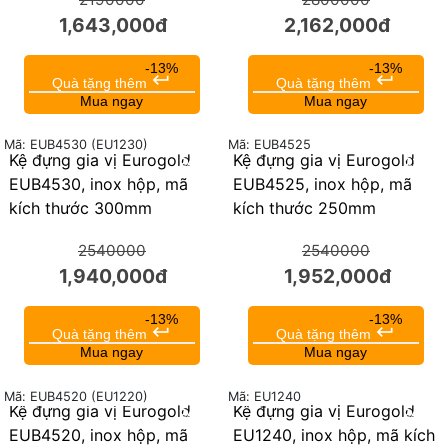
1,643,000đ
2,162,000đ
-13%
-13%
keyboard_return
keyboard_return
Quà tặng thêm
Quà tặng thêm
Mua ngay
Mua ngay
Mã: EUB4530 (EU1230)
Mã: EUB4525
Kệ đựng gia vị Eurogold
Kệ đựng gia vị Eurogold
24%
23%
EUB4530, inox hộp, mã
EUB4525, inox hộp, mã
kích thước 300mm
kích thước 250mm
2540000
2540000
1,940,000đ
1,952,000đ
-13%
-13%
keyboard_return
keyboard_return
Quà tặng thêm
Quà tặng thêm
Mua ngay
Mua ngay
Mã: EUB4520 (EU1220)
Mã: EU1240
Kệ đựng gia vị Eurogold
Kệ đựng gia vị Eurogold
24%
24%
EUB4520, inox hộp, mã
EU1240, inox hộp, mã kích