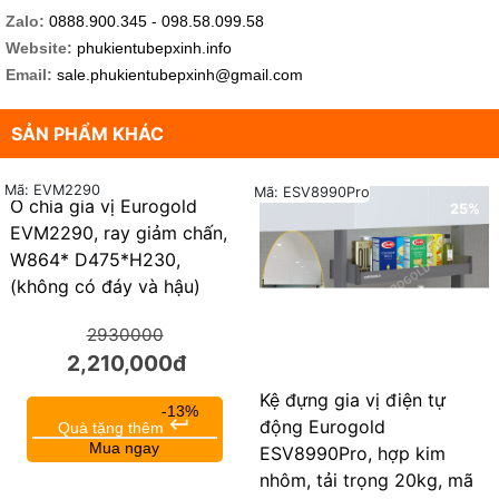
Zalo:
0888.900.345 - 098.58.099.58
Website:
phukientubepxinh.info
Email:
sale.phukientubepxinh@gmail.com
SẢN PHẨM KHÁC
Mã: EVM2290
Mã: ESV8990Pro
Ô chia gia vị Eurogold
25%
25%
EVM2290, ray giảm chấn,
W864* D475*H230,
(không có đáy và hậu)
2930000
2,210,000đ
Kệ đựng gia vị điện tự
-13%
keyboard_return
động Eurogold
Quà tặng thêm
Mua ngay
ESV8990Pro, hợp kim
nhôm, tải trọng 20kg, mã