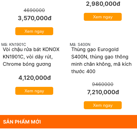
2,980,000đ
4690000
3,570,000đ
Xem ngay
Xem ngay
Mã: KN1901C
Mã: S400N
Vòi chậu rửa bát KONOX
Thùng gạo Eurogold
24%
KN1901C, vòi dây rút,
S400N, thùng gạo thông
Chrome bóng gương
minh chân không, mã kích
thước 400
4,120,000đ
9460000
Xem ngay
7,210,000đ
Xem ngay
SẢN PHẨM MỚI