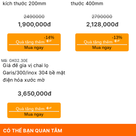
kích thước 200mm
thước 400mm
2490000
2790000
1,900,000đ
2,128,000đ
-14%
-13%
keyboard_return
keyboard_return
Quà tặng thêm
Quà tặng thêm
Mua ngay
Mua ngay
Mã: GK02.30E
Giá để gia vị chai lọ
Garis/300/inox 304 bề mặt
điện hóa xước mờ
3,650,000đ
keyboard_return
Quà tặng thêm
Mua ngay
CÓ THỂ BẠN QUAN TÂM