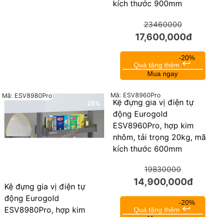
kích thước 900mm
23460000
17,600,000đ
-20%
keyboard_return
Quà tặng thêm
Mua ngay
Mã: ESV8960Pro
Mã: ESV8980Pro
Kệ đựng gia vị điện tự
25%
25%
động Eurogold
ESV8960Pro, hợp kim
nhôm, tải trọng 20kg, mã
kích thước 600mm
19830000
14,900,000đ
Kệ đựng gia vị điện tự
động Eurogold
-20%
keyboard_return
ESV8980Pro, hợp kim
Quà tặng thêm