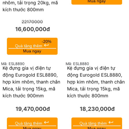
Mua ngay
nhôm, tải trọng 20kg, mã
kích thước 800mm
22170000
16,600,000đ
-20%
keyboard_return
Quà tặng thêm
Mua ngay
Mã: ESL8890
Mã: ESL8880
Kệ đựng gia vị điện tự
Kệ đựng gia vị điện tự
động Eurogold ESL8890,
động Eurogold ESL8880,
hợp kim nhôm, thanh chắn
hợp kim nhôm, thanh chắn
Mica, tải trọng 15kg, mã
Mica, tải trọng 15kg, mã
kích thước 900mm
kích thước 800mm
19,470,000đ
18,230,000đ
keyboard_return
keyboard_return
Quà tặng thêm
Quà tặng thêm
Mua ngay
Mua ngay