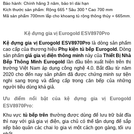
Bảo hành: Chính hãng 3 năm, bảo trì dài hạn
Kích thước sản phẩm: Rộng 665 * Sâu 300 * Cao 700 mm
Mã sản phẩm 700mm lắp cho khoang tủ rộng thông thủy = 665mm.
Kệ đựng gia vị Eurogold ESV8970Pro
Kệ đựng gia vị Eurogold ESV8970Pro
là dòng sản phẩm
cao cấp của thương hiệu
Phụ kiện tủ bếp Eurogold.
Dòng
sản phẩm
giá gia vị điện thông minh
này của
Thiết Bị Nhà
Bếp Thông Minh Eurogold
lần đầu tiên xuất hiện trên thị
trường Việt Nam áp dụng công nghệ 4.0. Bắt đầu từ năm
2020 cho đến nay sản phẩm đã được chứng minh sự tiện
nghi sang trọng và đẳng cấp trong căn bếp của những
người tiêu dùng khá giả.
Ưu điểm nổi bật của kệ đựng gia vị Eurogold
ESV8970Pro:
Khu vực
tủ bếp trên
thường được dùng để lưu trữ bát đĩa
thì nay với giá gia vị điện, gia chủ có thể tận dụng để sắp
xếp bảo quản các chai lọ gia vị một cách gọn gàng, tối ưu
nhất.