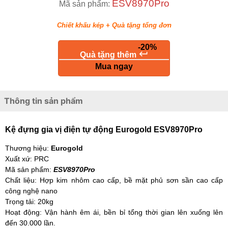
ESV8970Pro
Mã sản phẩm:
Chiết khấu kép + Quà tặng tổng đơn
-20%
keyboard_return
Quà tặng thêm
Mua ngay
Thông tin sản phẩm
Kệ đựng gia vị điện tự động Eurogold ESV8970Pro
Thương hiệu:
Eurogold
Xuất xứ: PRC
Mã sản phẩm:
ESV8970Pro
Chất liệu: Hợp kim nhôm cao cấp, bề mặt phủ sơn sần cao cấp
công nghệ nano
Trọng tải: 20kg
Hoạt động: Vận hành êm ái, bền bỉ tổng thời gian lên xuống lên
đến 30.000 lần.