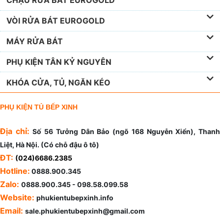
CHẬU RỬA BÁT EUROGOLD
VÒI RỬA BÁT EUROGOLD
MÁY RỬA BÁT
PHỤ KIỆN TÂN KỶ NGUYÊN
KHÓA CỬA, TỦ, NGĂN KÉO
PHỤ KIỆN TỦ BẾP XINH
Địa chỉ:
Số 56 Tưởng Dân Bảo (ngõ 168 Nguyễn Xiển), Than
Liệt, Hà Nội. (Có chỗ đậu ô tô)
ĐT:
(024)6686.2385
Hotline:
0888.900.345
Zalo:
0888.900.345 - 098.58.099.58
Website:
phukientubepxinh.info
Email:
sale.phukientubepxinh@gmail.com