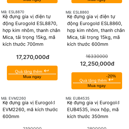
Mã: ESL8870
Mã: ESL8860
Kệ đựng gia vị điện tự
Kệ đựng gia vị điện tự
25%
động Eurogold ESL8870,
động Eurogold ESL8860,
hợp kim nhôm, thanh chắn
hợp kim nhôm, thanh chắn
Mica, tải trọng 15kg, mã
Mica, tải trọng 15kg, mã
kích thước 700mm
kích thước 600mm
17,270,000đ
16330000
12,250,000đ
keyboard_return
Quà tặng thêm
-20%
Mua ngay
keyboard_return
Quà tặng thêm
Mua ngay
Mã: EVM2260
Mã: EUB4535
Kệ đựng gia vị Eurogold
Kệ đựng gia vị Eurogold
25%
23%
EVM2260, mã kích thước
EUB4535, inox hộp, mã
600mm
kích thước 350mm
2190000
2800000