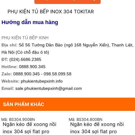
PHỤ KIỆN TỦ BẾP INOX 304 TOKITAR
Hướng dẫn mua hàng
PHỤ KIỆN TỦ BẾP XINH
Địa chỉ:
Số 56 Tưởng Dân Bảo (ngõ 168 Nguyễn Xiển), Thanh Liệt,
Hà Nội (Có chỗ đậu ô tô)
ĐT:
(024).6686.2385
Hotline:
0888.900.345
Zalo:
0888.900.345 - 098.58.099.58
Website:
phukientubepxinh.info
Email:
sale.phukientubepxinh@gmail.com
SẢN PHẨM KHÁC
Mã: BS304.900BN
Mã: BS304.800BN
Ngăn kéo để xoong nồi
Ngăn kéo để xoong nồi
inox 304 sợi flat pro
inox 304 sợi flat pro