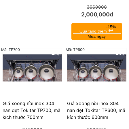
3660000
2,000,000đ
-15%
keyboard_return
Quà tặng thêm
Mua ngay
Mã: TP700
Mã: TP600
45%
45%
Giá xoong nồi inox 304
Giá xoong nồi inox 304
nan dẹt Tokitar TP700, mã
nan dẹt Tokitar TP600, mã
kích thước 700mm
kích thước 600mm