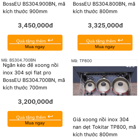
BossEU BS304.900BN, mã
BossEU BS304.800BN, mã
kích thước 900mm
kích thước 800mm
3,450,000đ
3,325,000đ
keyboard_return
keyboard_return
Quà tặng thêm
Quà tặng thêm
Mua ngay
Mua ngay
Mã: BS304.700BN
Mã: TP800
Ngăn kéo để xoong nồi
45%
inox 304 sợi flat pro
BossEU BS304.700BN, mã
kích thước 700mm
3,200,000đ
keyboard_return
Quà tặng thêm
Giá xoong nồi inox 304
Mua ngay
nan dẹt Tokitar TP800, mã
kích thước 800mm