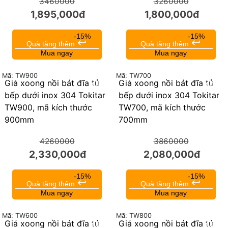
3460000
3260000
1,895,000đ
1,800,000đ
-15%
-15%
keyboard_return
keyboard_return
Quà tặng thêm
Quà tặng thêm
Mua ngay
Mua ngay
Mã: TW900
Mã: TW700
Giá xoong nồi bát đĩa tủ
Giá xoong nồi bát đĩa tủ
45%
46%
bếp dưới inox 304 Tokitar
bếp dưới inox 304 Tokitar
TW900, mã kích thước
TW700, mã kích thước
900mm
700mm
4260000
3860000
2,330,000đ
2,080,000đ
-15%
-15%
keyboard_return
keyboard_return
Quà tặng thêm
Quà tặng thêm
Mua ngay
Mua ngay
Mã: TW600
Mã: TW800
Giá xoong nồi bát đĩa tủ
Giá xoong nồi bát đĩa tủ
45%
45%