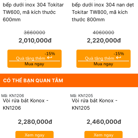
bếp dưới inox 304 Tokitar
bếp dưới inox 304 nan dẹt
TW600, mã kích thước
Tokitar TW800, mã kích
600mm
thước 800mm
3660000
4060000
2,010,000đ
2,220,000đ
-15%
-15%
keyboard_return
keyboard_return
Quà tặng thêm
Quà tặng thêm
Mua ngay
Mua ngay
CÓ THỂ BẠN QUAN TÂM
Mã: KN1206
Mã: KN1205
Vòi rửa bát Konox -
Vòi rửa bát Konox -
KN1206
KN1205
2,280,000đ
2,460,000đ
Xem ngay
Xem ngay