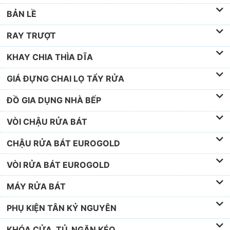
BẢN LỀ
RAY TRƯỢT
KHAY CHIA THÌA DĨA
GIÁ ĐỰNG CHAI LỌ TẨY RỬA
ĐỒ GIA DỤNG NHÀ BẾP
VÒI CHẬU RỬA BÁT
CHẬU RỬA BÁT EUROGOLD
VÒI RỬA BÁT EUROGOLD
MÁY RỬA BÁT
PHỤ KIỆN TÂN KỶ NGUYÊN
KHÓA CỬA, TỦ, NGĂN KÉO