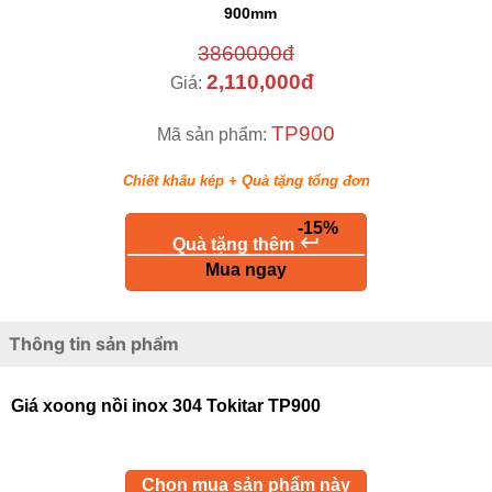
900mm
3860000đ
2,110,000đ
Giá:
TP900
Mã sản phẩm:
Chiết khấu kép + Quà tặng tổng đơn
-15%
keyboard_return
Quà tặng thêm
Mua ngay
Thông tin sản phẩm
Giá xoong nồi inox 304 Tokitar TP900
Chọn mua sản phẩm này