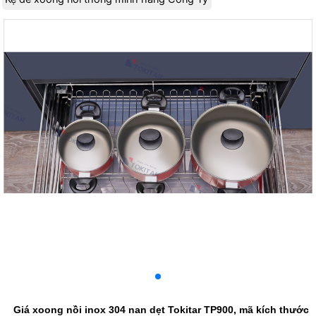
Giá xoong nồi inox 304 nan dẹt Tokitar TP900, mã kích thước