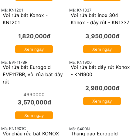
Mã: KN1201
Mã: KN1337
Vòi rửa bát Konox -
Vòi rửa bát inox 304
KN1201
Konox - dây rút - KN1337
1,820,000đ
3,950,000đ
Xem ngay
Xem ngay
Mã: KN1900
Mã: EVF117BR
Vòi rửa bát Eurogold
Vòi rửa bát dây rút Konox
24%
EVF117BR, vòi rửa bát dây
- KN1900
rút
2,980,000đ
4690000
3,570,000đ
Xem ngay
Xem ngay
Mã: KN1901C
Mã: S400N
Vòi chậu rửa bát KONOX
Thùng gạo Eurogold
24%