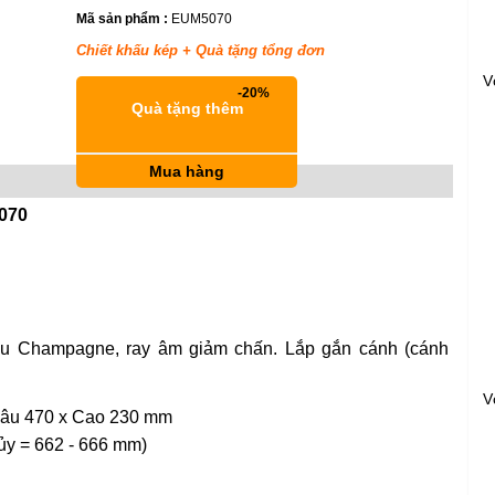
Mã sản phẩm :
EUM5070
Chiết khấu kép + Quà tặng tổng đơn
V
-20%
keyboard_return
Quà tặng thêm
Mua hàng
070
àu Champagne, ray âm giảm chấn. Lắp gắn cánh (cánh
V
âu 470 x Cao 230 mm
hủy = 662 - 666 mm)