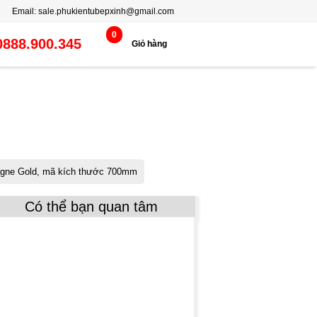
25%
25%
24%
25%
24%
25%
24%
24%
25%
24%
24%
24%
Email:
sale.phukientubepxinh@gmail.com
0
0888.900.345
Giỏ hàng
gne Gold, mã kích thước 700mm
Có thể bạn quan tâm