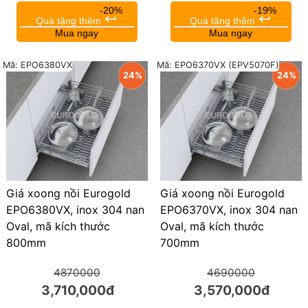
-20%
-19%
keyboard_return
keyboard_return
Quà tặng thêm
Quà tặng thêm
Mua ngay
Mua ngay
Mã: EPO6380VX
Mã: EPO6370VX (EPV5070F)
24%
24%
Giá xoong nồi Eurogold
Giá xoong nồi Eurogold
EPO6380VX, inox 304 nan
EPO6370VX, inox 304 nan
Oval, mã kích thước
Oval, mã kích thước
800mm
700mm
4870000
4690000
3,710,000đ
3,570,000đ