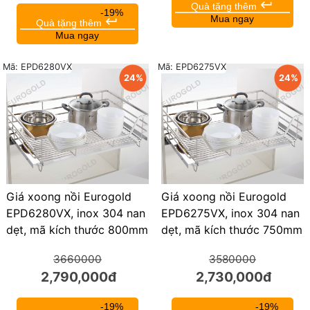
keyboard_return
Quà tặng thêm
-19%
Mua ngay
keyboard_return
Quà tặng thêm
Mua ngay
Mã: EPD6280VX
Mã: EPD6275VX
24%
24%
Giá xoong nồi Eurogold
Giá xoong nồi Eurogold
EPD6280VX, inox 304 nan
EPD6275VX, inox 304 nan
dẹt, mã kích thước 800mm
dẹt, mã kích thước 750mm
3660000
3580000
2,790,000đ
2,730,000đ
-19%
-19%