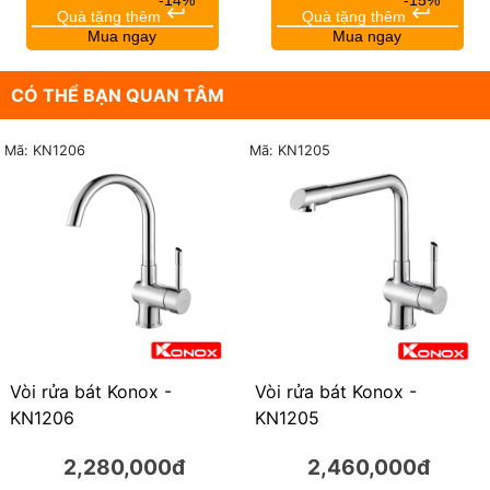
keyboard_return
keyboard_return
Quà tặng thêm
Quà tặng thêm
Mua ngay
Mua ngay
CÓ THỂ BẠN QUAN TÂM
Mã: KN1206
Mã: KN1205
Vòi rửa bát Konox -
Vòi rửa bát Konox -
KN1205
KN1206
2,460,000đ
2,280,000đ