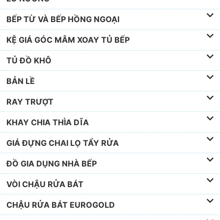
BẾP TỪ VÀ BẾP HỒNG NGOẠI
KỆ GIÁ GÓC MÂM XOAY TỦ BẾP
TỦ ĐỒ KHÔ
BẢN LỀ
RAY TRƯỢT
KHAY CHIA THÌA DĨA
GIÁ ĐỰNG CHAI LỌ TẨY RỬA
ĐỒ GIA DỤNG NHÀ BẾP
VÒI CHẬU RỬA BÁT
CHẬU RỬA BÁT EUROGOLD