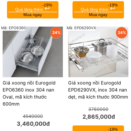
-19%
-19%
keyboard_return
keyboard_return
Quà tặng thêm
Quà tặng thêm
Mua ngay
Mua ngay
Mã: EPD6290VX
Mã: EPO6360
24%
24%
Giá xoong nồi Eurogold
Giá xoong nồi Eurogold
EPO6360 inox 304 nan
EPD6290VX, inox 304 nan
Oval, mã kích thước
dẹt, mã kích thước 900mm
600mm
3760000
2,865,000đ
4540000
3,460,000đ
-19%