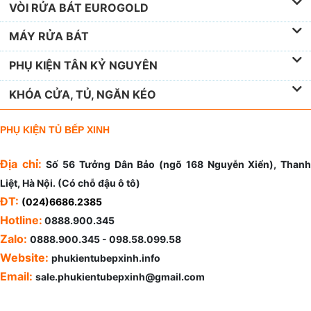
VÒI RỬA BÁT EUROGOLD
MÁY RỬA BÁT
PHỤ KIỆN TÂN KỶ NGUYÊN
KHÓA CỬA, TỦ, NGĂN KÉO
PHỤ KIỆN TỦ BẾP XINH
Địa chỉ:
Số 56 Tưởng Dân Bảo (ngõ 168 Nguyễn Xiển), Than
Liệt, Hà Nội. (Có chỗ đậu ô tô)
ĐT:
(024)6686.2385
Hotline:
0888.900.345
Zalo:
0888.900.345 - 098.58.099.58
Website:
phukientubepxinh.info
Email:
sale.phukientubepxinh@gmail.com