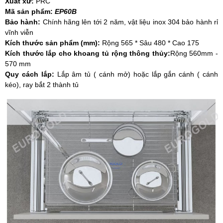
Xuất xứ:
PRC
Mã sản phẩm:
EP60B
Bảo hành:
Chính hãng lên tới 2 năm,
vật liệu inox 304 bảo hành rỉ
vĩnh viễn
Kích thước sản phẩm (mm):
Rộng 565 * Sâu 480 * Cao 175
Kích thước lắp cho khoang tủ rộng thông thủy:
Rộng 560mm -
570 mm
Quy cách lắp:
Lắp âm tủ ( cánh mở) hoặc lắp gắn cánh ( cánh
kéo), ray bắt 2 thành tủ