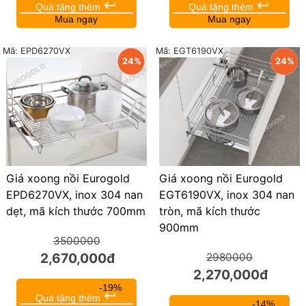
keyboard_return
keyboard_return
Quà tặng thêm
Quà tặng thêm
Mua ngay
Mua ngay
Mã: EPD6270VX
Mã: EGT6190VX
24%
24%
Giá xoong nồi Eurogold
Giá xoong nồi Eurogold
EPD6270VX, inox 304 nan
EGT6190VX, inox 304 nan
dẹt, mã kích thước 700mm
tròn, mã kích thước
900mm
3500000
2,670,000đ
2980000
2,270,000đ
-19%
keyboard_return
Quà tặng thêm
-14%