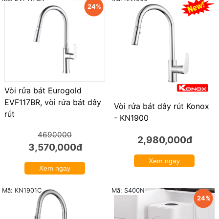
24%
Vòi rửa bát Eurogold
EVF117BR, vòi rửa bát dây
Vòi rửa bát dây rút Konox
rút
- KN1900
4690000
2,980,000đ
3,570,000đ
Xem ngay
Xem ngay
Mã: KN1901C
Mã: S400N
24%