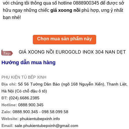
với chúng tôi thông qua số hotline 0888900345 để được sở
hữu ngay những chiếc
giá xoong nồi
phù hợp, ưng ý nhất
bạn nhé!
Chọn mua sản phẩm này
GIÁ XOONG NỒI EUROGOLD INOX 304 NAN DẸT
Hướng dẫn mua hàng
PHỤ KIỆN TỦ BẾP XINH
Địa chỉ:
Số 56 Tưởng Dân Bảo (ngõ 168 Nguyễn Xiển), Thanh Liệt,
Hà Nội (Có chỗ đậu ô tô)
ĐT:
(024).6686.2385
Hotline:
0888.900.345
Zalo:
0888.900.345 - 098.58.099.58
Website:
phukientubepxinh.info
Email:
sale.phukientubepxinh@gmail.com