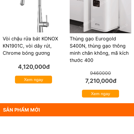
Thùng gạo Eurogold
Vòi chậu rửa bát KONOX
S400N, thùng gạo thông
KN1901C, vòi dây rút,
minh chân không, mã kích
Chrome bóng gương
thước 400
4,120,000đ
9460000
7,210,000đ
Xem ngay
Xem ngay
SẢN PHẨM MỚI