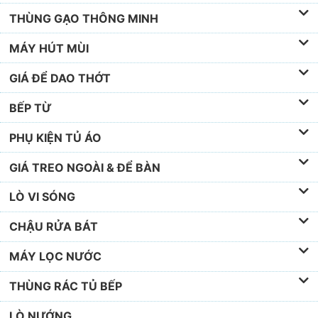
THÙNG GẠO THÔNG MINH
MÁY HÚT MÙI
GIÁ ĐỂ DAO THỚT
BẾP TỪ
PHỤ KIỆN TỦ ÁO
GIÁ TREO NGOÀI & ĐỂ BÀN
LÒ VI SÓNG
CHẬU RỬA BÁT
MÁY LỌC NƯỚC
THÙNG RÁC TỦ BẾP
LÒ NƯỚNG