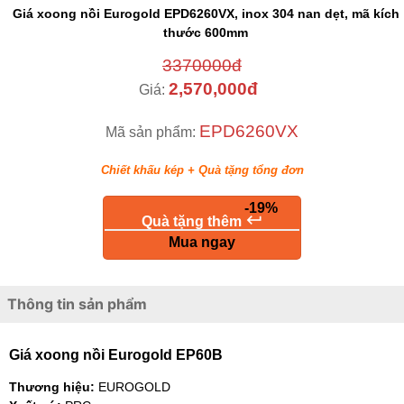
Giá xoong nồi Eurogold EPD6260VX, inox 304 nan dẹt, mã kích
thước 600mm
3370000đ
2,570,000đ
Giá:
EPD6260VX
Mã sản phẩm:
Chiết khấu kép + Quà tặng tổng đơn
-19%
keyboard_return
Quà tặng thêm
Mua ngay
Thông tin sản phẩm
Giá xoong nồi Eurogold EP60B
Thương hiệu:
EUROGOLD