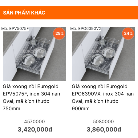
SẢN PHẨM KHÁC
Mã: EPV5075F
Mã: EPO6390VX
25%
24%
Giá xoong nồi Eurogold
Giá xoong nồi Eurogold
EPV5075F, inox 304 nan
EPO6390VX, inox 304 nan
Oval, mã kích thước
Oval, mã kích thước
750mm
900mm
4570000
5080000
3,420,000đ
3,860,000đ