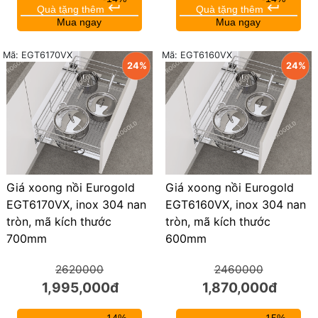
keyboard_return
keyboard_return
Quà tặng thêm
Quà tặng thêm
Mua ngay
Mua ngay
Mã: EGT6170VX
Mã: EGT6160VX
24%
24%
Giá xoong nồi Eurogold
Giá xoong nồi Eurogold
EGT6170VX, inox 304 nan
EGT6160VX, inox 304 nan
tròn, mã kích thước
tròn, mã kích thước
700mm
600mm
2620000
2460000
1,995,000đ
1,870,000đ
-14%
-15%