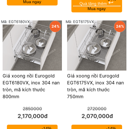
Mua ngay
keyboard_return
Quà tặng thêm
Mua ngay
Mã: EGT6180VX
Mã: EGT6175VX
24%
24%
Giá xoong nồi Eurogold
Giá xoong nồi Eurogold
EGT6180VX, inox 304 nan
EGT6175VX, inox 304 nan
tròn, mã kích thước
tròn, mã kích thước
800mm
750mm
2850000
2720000
2,170,000đ
2,070,000đ
-14%
-14%