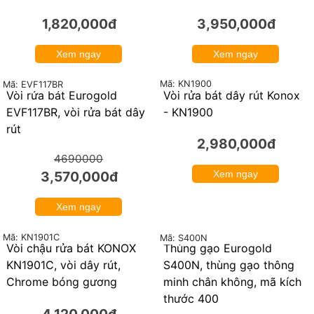
1,820,000đ
3,950,000đ
Xem ngay
Xem ngay
Mã: KN1900
Mã: EVF117BR
Vòi rửa bát Eurogold
Vòi rửa bát dây rút Konox
24%
EVF117BR, vòi rửa bát dây
- KN1900
rút
2,980,000đ
4690000
3,570,000đ
Xem ngay
Xem ngay
Mã: KN1901C
Mã: S400N
Vòi chậu rửa bát KONOX
Thùng gạo Eurogold
24%
KN1901C, vòi dây rút,
S400N, thùng gạo thông
Chrome bóng gương
minh chân không, mã kích
thước 400
4,120,000đ