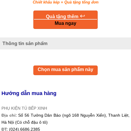
Chiết khấu kép + Quà tặng tổng đơn
keyboard_return
Quà tặng thêm
Mua ngay
Thông tin sản phẩm
Chọn mua sản phẩm này
Hướng dẫn mua hàng
PHỤ KIỆN TỦ BẾP XINH
Địa chỉ:
Số 56 Tưởng Dân Bảo (ngõ 168 Nguyễn Xiển), Thanh Liệt,
Hà Nội (Có chỗ đậu ô tô)
ĐT:
(024).6686.2385