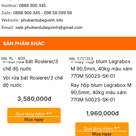
Hotline:
0888.900.345
Zalo:
0888.900.345 - 098.58.099.58
Website:
phukientubepxinh.info
Email:
sale.phukientubepxinh@gmail.com
SẢN PHẨM KHÁC
Mã: RL - 809
Mã: 5721353
Vòi rửa bát Roslerer/3 chế
độ nước
Ray hộp blum Legrabox M
90,5mm, 40kg màu xám
3,580,000đ
770M 5002S-SK-01
1,960,000đ
keyboard_return
Quà tặng thêm
Mua ngay
keyboard_return
Quà tặng thêm
Mua ngay