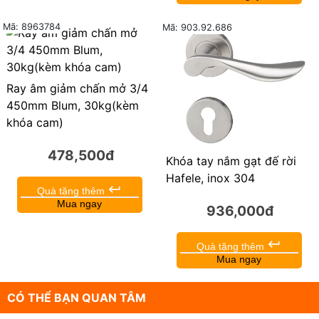
Mã: 8963784
Mã: 903.92.686
Ray âm giảm chấn mở 3/4
450mm Blum, 30kg(kèm
khóa cam)
478,500đ
Khóa tay nắm gạt đế rời
Hafele, inox 304
keyboard_return
Quà tặng thêm
Mua ngay
936,000đ
keyboard_return
Quà tặng thêm
Mua ngay
CÓ THỂ BẠN QUAN TÂM