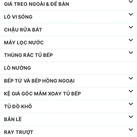
GIÁ TREO NGOÀI & ĐỂ BÀN
LÒ VI SÓNG
CHẬU RỬA BÁT
MÁY LỌC NƯỚC
THÙNG RÁC TỦ BẾP
LÒ NƯỚNG
BẾP TỪ VÀ BẾP HỒNG NGOẠI
KỆ GIÁ GÓC MÂM XOAY TỦ BẾP
TỦ ĐỒ KHÔ
BẢN LỀ
RAY TRƯỢT