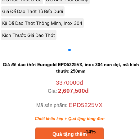
Giá Để Dao Thớt Tủ Bếp Dưới
Kệ Để Dao Thớt Thông Minh, Inox 304
Kích Thước Giá Dao Thớt
Giá để dao thớt Eurogold EPD5225VX, inox 304 nan dẹt, mã kích
thước 250mm
3370000đ
2,607,500đ
Giá:
EPD5225VX
Mã sản phẩm:
Chiết khấu kép + Quà tặng tổng đơn
-14%
keyboard_return
Quà tặng thêm