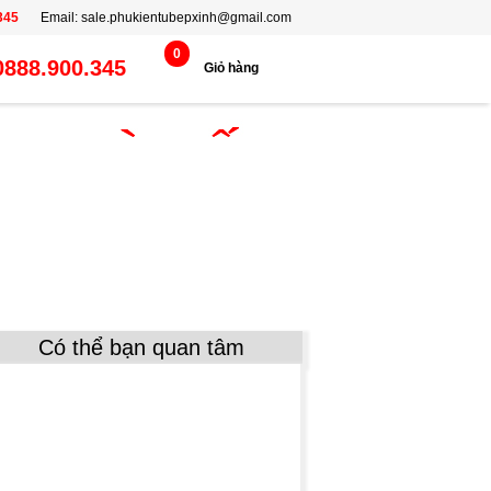
30%
30%
30%
30%
30%
30%
30%
30%
30%
30%
30%
30%
30%
30%
30%
345
Email:
sale.phukientubepxinh@gmail.com
0
0888.900.345
Giỏ hàng
Có thể bạn quan tâm