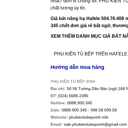
nhất? đơn vị chúng tôi:
PHỤ KIỆN T
chất lượng uy tín.
Giá bát nâng hạ Hafele 504.76.408
345 chốt đơn giá rẻ bất ngờ, thươn
XEM THÊM DANH MỤC GIÁ BÁT N
PHỤ KIỆN TỦ BẾP TRÊN HAFELE
Hướng dẫn mua hàng
PHỤ KIỆN TỦ BẾP XINH
Địa chỉ:
Số 56 Tưởng Dân Bảo (ngõ 168 Ng
ĐT:
(024).6686.2385
Hotline:
0888.900.345
Zalo:
0888.900.345 - 098.58.099.58
Website:
phukientubepxinh.info
Email:
sale.phukientubepxinh@gmail.com