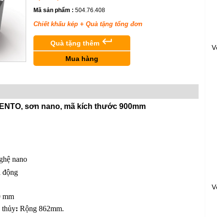
Mã sản phẩm :
504.76.408
Chiết khấu kép + Quà tặng tổng đơn
keyboard_return
Quà tặng thêm
V
Mua hàng
 LENTO, sơn nano, mã kích thước 900mm
nghệ nano
i động
V
0 mm
 thủy
:
Rộng 862mm.