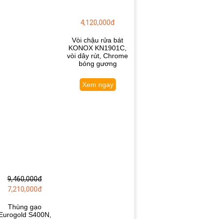
4,120,000đ
Vòi chậu rửa bát
KONOX KN1901C,
vòi dây rút, Chrome
bóng gương
Xem ngay
9,460,000đ
7,210,000đ
Thùng gạo
Eurogold S400N,