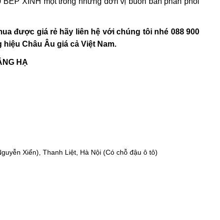
Ủ BẾP XINH
một trong những đơn vị buôn bán phân phối
 mua được giá rẻ
hãy liên hệ với chúng tôi nhé 088 900
g hiệu Châu Âu giá cả Việt Nam.
ÂNG HẠ
uyễn Xiển), Thanh Liệt, Hà Nội (Có chỗ đậu ô tô)