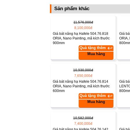
Sản phẩm khác
11,576,000đ
8,100,000đ
Giá bát nâng hạ Hafele 504.76.818
Giá bá
ORIA, Nano Painting, mã kích thước
ORIA, 
900mm
800m
keyboard_return
Quà tặng thêm
Mua hàng
10,930,000đ
7,650,000đ
Giá bát nâng hạ Hafele 504.76.814
Giá bá
ORIA, Nano Painting, mã kích thước
LENTO,
600mm
800m
keyboard_return
Quà tặng thêm
Mua hàng
10,582,000đ
7,400,000đ
Giá bát nâng hạ Hafele 504.76.142
Giá bá