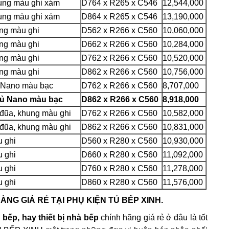
hung màu ghi xám
D764 x R265 x C546
12,544,000
hung màu ghi xám
D864 x R265 x C546
13,190,000
ung màu ghi
D562 x R266 x C560
10,060,000
ung màu ghi
D662 x R266 x C560
10,284,000
ung màu ghi
D762 x R266 x C560
10,520,000
ung màu ghi
D862 x R266 x C560
10,756,000
ủ Nano màu bạc
D762 x R266 x C560
8,707,000
hủ Nano màu bạc
D862 x R266 x C560
8,918,000
 đũa, khung màu ghi
D762 x R266 x C560
10,582,000
 đũa, khung màu ghi
D862 x R266 x C560
10,831,000
u ghi
D560 x R280 x C560
10,930,000
u ghi
D660 x R280 x C560
11,092,000
u ghi
D760 x R280 x C560
11,278,000
u ghi
D860 x R280 x C560
11,576,000
NG GIÁ RẺ TẠI PHỤ KIỆN TỦ BẾP XINH.
 bếp, hay thiết bị nhà bếp
chính hãng giá rẻ ở đâu là tốt