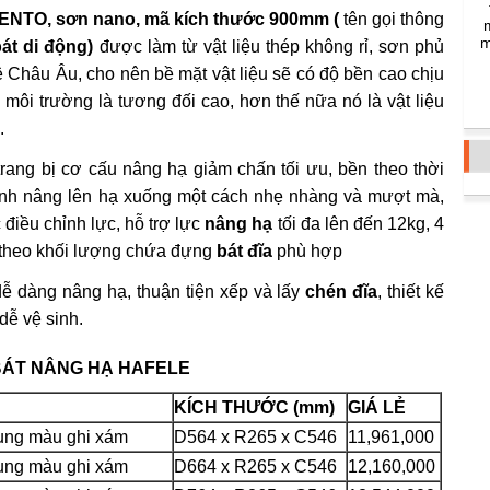
 LENTO, sơn nano, mã kích thước 900mm
(
tên gọi thông
m
bát di động)
được làm từ vật liệu thép không rỉ, sơn phủ
Châu Âu, cho nên bề mặt vật liệu sẽ có độ bền cao chịu
a môi trường là tương đối cao, hơn thế nữa nó là vật liệu
.
trang bị cơ cấu nâng hạ giảm chấn tối ưu, bền theo thời
rình nâng lên hạ xuống một cách nhẹ nhàng và mượt mà,
điều chỉnh lực, hỗ trợ lực
nâng hạ
tối đa lên đến 12kg,
4
 theo khối lượng chứa đựng
bát đĩa
phù hợp
d
ễ dàng nâng hạ, thuận tiện xếp và lấy
chén đĩa
, thiết kế
dễ vệ sinh.
BÁT NÂNG HẠ HAFELE
KÍCH THƯỚC (mm)
GIÁ LẺ
hung màu ghi xám
D564 x R265 x C546
11,961,000
hung màu ghi xám
D664 x R265 x C546
12,160,000