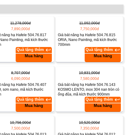
11,278,000đ
11,092,000đ
7,890,000đ
7,750,000đ
t nâng hạ Hafele 504.76.817
Giá bát nâng hạ Hafele 504.76.815
Nano Painting, mã kích thước
ORIA, Nano Painting, mã kích thước
m
700mm
keyboard_return
keyboard_return
Quà tặng thêm
Quà tặng thêm
Mua hàng
Mua hàng
8,707,000đ
10,831,000đ
6,090,000đ
7,580,000đ
t nâng hạ Hafele 504.76.407
Giá bát nâng hạ Hafele 504.76.143
 sơn nano, mã kích thước
KOSMO LENTO, inox 304 nan tròn có
m
ống đũa, mã kích thước 900mm
keyboard_return
keyboard_return
Quà tặng thêm
Quà tặng thêm
Mua hàng
Mua hàng
10,756,000đ
10,520,000đ
7,500,000đ
7,350,000đ
t nâng hạ Hafele 504.76.013
Giá bát nâng hạ Hafele 504.76.012,