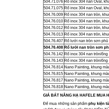
504.71.076
Rổ inox 304 nan Oval, k
504.71.075
Rổ inox 304 nan Oval, k
504.76.009
Rổ inox 304 nan tròn, kh
504.76.010
Rổ inox 304 nan tròn, kh
504.76.012
Rổ inox 304 nan tròn, kh
504.76.013
Rổ inox 304 nan tròn, kh
504.76.407
Rổ lưới nan tròn sơn ph
504.76.408
Rổ lưới nan tròn sơn p
504.76.142
Rổ inox 304 nan tròn/ống
504.76.143
Rổ inox 304 nan tròn/ống
504.76.814
Nano Painting, khung mà
504.76.815
Nano Painting, khung mà
504.76.817
Nano Painting, khung mà
504.76.818
Nano Painting, khung mà
GIÁ BÁT NÂNG HẠ HAFELE MUA HÀ
Để mua những sản phẩm
phụ kiện tủ