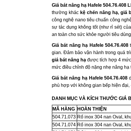
Giá bát nâng hạ Hafele 504.76.408
thường khác
kệ chén nâng hạ, giá 
công nghệ nano tiêu chuẩn công nghệ 
sự tác dụng không tốt (như rỉ sét) củ
an toàn cho sức khỏe người tiêu dùng
Giá bát nâng hạ Hafele 504.76.408
gian. Đảm bảo vận hành trong quá t
giá bát nâng hạ
được tích hợp 4 mức 
mức điều chỉnh độ nặng nhẹ nâng hạ
Giá bát nâng hạ Hafele 504.76.408
phù hợp với không gian bếp hiện đại, 
DANH MỤC VÀ KÍCH THƯỚC GIÁ 
MÃ HÀNG
HOÀN THIỆN
504.71.073
Rổ inox 304 nan Oval, k
504.71.074
Rổ inox 304 nan Oval, k