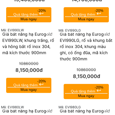
-20%
-20%
keyboard_return
keyboard_return
Quà tặng thêm
Quà tặng thêm
Mua ngay
Mua ngay
Mã: EVI990LW
Mã: EVI990LG
Giá bát nâng hạ Eurogold
Giá bát nâng hạ Eurogold
25%
25%
EVI990LW, khung trắng, rổ
EVI990LG, rổ và khung bắt
và hông bắt rổ inox 304,
rổ inox 304, khung màu
mã kích thước 900mm
ghi, có ống đũa, mã kích
thước 900mm
10860000
8,150,000đ
10860000
8,150,000đ
-20%
keyboard_return
Quà tặng thêm
-20%
Mua ngay
keyboard_return
Quà tặng thêm
Mua ngay
Mã: EVI980LW
Mã: EVI980LG
Giá bát nâng hạ Eurogold
Giá bát nâng hạ Eurogold
25%
25%