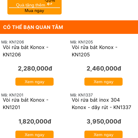
-20%
keyboard_return
Quà tặng thêm
Mua ngay
CÓ THỂ BẠN QUAN TÂM
Mã: KN1206
Mã: KN1205
Vòi rửa bát Konox -
Vòi rửa bát Konox -
KN1206
KN1205
2,280,000đ
2,460,000đ
Xem ngay
Xem ngay
Mã: KN1201
Mã: KN1337
Vòi rửa bát Konox -
Vòi rửa bát inox 304
KN1201
Konox - dây rút - KN1337
1,820,000đ
3,950,000đ
Xem ngay
Xem ngay