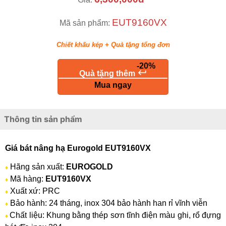
EUT9160VX
Mã sản phẩm:
Chiết khấu kép + Quà tặng tổng đơn
-20%
keyboard_return
Quà tặng thêm
Mua ngay
Thông tin sản phẩm
Giá bát nâng hạ Eurogold EUT9160VX
Hãng sản xuất:
EUROGOLD
♦
Mã hàng:
EUT9160VX
♦
Xuất xứ: PRC
♦
Bảo hành: 24 tháng, inox 304 bảo hành han rỉ vĩnh viễn
♦
Chất liệu: Khung bằng thép sơn tĩnh điện màu ghi, rổ đựng
♦