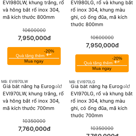
EVI980LW, khung trắng, rổ
EVI980LG, rổ và khung bắt
và hông bắt rổ inox 304,
rổ inox 304, khung màu
mã kích thước 800mm
ghi, có ống đũa, mã kích
thước 800mm
10600000
7,950,000đ
10600000
7,950,000đ
-20%
keyboard_return
Quà tặng thêm
-20%
Mua ngay
keyboard_return
Quà tặng thêm
Mua ngay
Mã: EVI970LW
Mã: EVI970LG
Giá bát nâng hạ Eurogold
Giá bát nâng hạ Eurogold
25%
25%
EVI970LW, khung trắng, rổ
EVI970LG, rổ và khung bắt
và hông bắt rổ inox 304,
rổ inox 304, khung màu
mã kích thước 700mm
ghi, có ống đũa, mã kích
thước 700mm
10350000
7,760,000đ
10350000