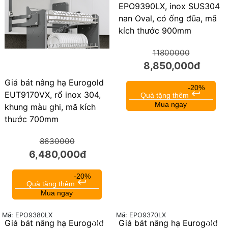
EPO9390LX, inox SUS304
nan Oval, có ống đũa, mã
kích thước 900mm
11800000
8,850,000đ
Giá bát nâng hạ Eurogold
-20%
keyboard_return
EUT9170VX, rổ inox 304,
Quà tặng thêm
Mua ngay
khung màu ghi, mã kích
thước 700mm
8630000
6,480,000đ
-20%
keyboard_return
Quà tặng thêm
Mua ngay
Mã: EPO9380LX
Mã: EPO9370LX
Giá bát nâng hạ Eurogold
Giá bát nâng hạ Eurogold
25%
25%