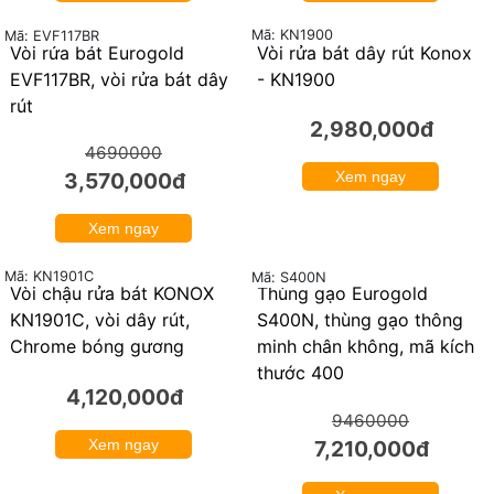
Mã: KN1900
Mã: EVF117BR
Vòi rửa bát Eurogold
Vòi rửa bát dây rút Konox
24%
EVF117BR, vòi rửa bát dây
- KN1900
rút
2,980,000đ
4690000
3,570,000đ
Xem ngay
Xem ngay
Mã: KN1901C
Mã: S400N
Vòi chậu rửa bát KONOX
Thùng gạo Eurogold
24%
KN1901C, vòi dây rút,
S400N, thùng gạo thông
Chrome bóng gương
minh chân không, mã kích
thước 400
4,120,000đ
9460000
Xem ngay
7,210,000đ