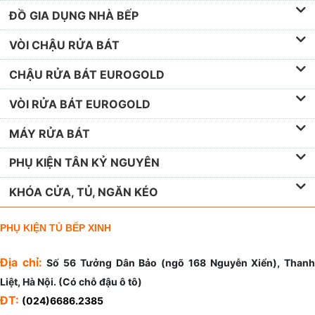
ĐỒ GIA DỤNG NHÀ BẾP
VÒI CHẬU RỬA BÁT
CHẬU RỬA BÁT EUROGOLD
VÒI RỬA BÁT EUROGOLD
MÁY RỬA BÁT
PHỤ KIỆN TÂN KỶ NGUYÊN
KHÓA CỬA, TỦ, NGĂN KÉO
PHỤ KIỆN TỦ BẾP XINH
Địa chỉ:
Số 56 Tưởng Dân Bảo (ngõ 168 Nguyễn Xiển), Than
Liệt, Hà Nội. (Có chỗ đậu ô tô)
ĐT:
(024)6686.2385