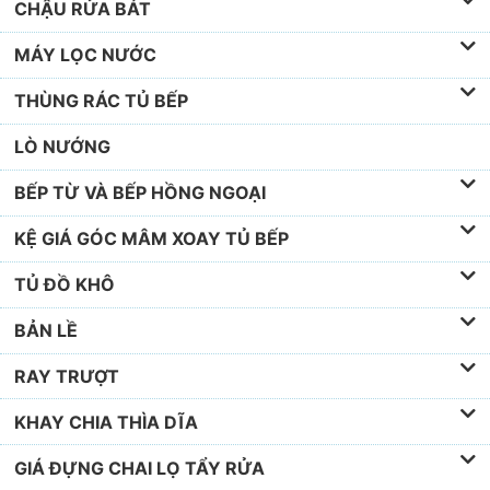
CHẬU RỬA BÁT
MÁY LỌC NƯỚC
THÙNG RÁC TỦ BẾP
LÒ NƯỚNG
BẾP TỪ VÀ BẾP HỒNG NGOẠI
KỆ GIÁ GÓC MÂM XOAY TỦ BẾP
TỦ ĐỒ KHÔ
BẢN LỀ
RAY TRƯỢT
KHAY CHIA THÌA DĨA
GIÁ ĐỰNG CHAI LỌ TẨY RỬA