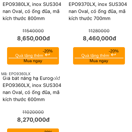
EPO9380LX, inox SUS304
EPO9370LX, inox SUS304
nan Oval, có ống đũa, mã
nan Oval, có ống đũa, mã
kích thước 800mm
kích thước 700mm
11540000
11280000
8,650,000đ
8,460,000đ
-20%
-20%
keyboard_return
keyboard_return
Quà tặng thêm
Quà tặng thêm
Mua ngay
Mua ngay
Mã: EPO9360LX
Giá bát nâng hạ Eurogold
25%
EPO9360LX, inox SUS304
nan Oval, có ống đũa, mã
kích thước 600mm
11020000
8,270,000đ