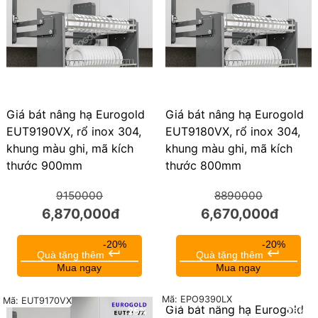
Giá bát nâng hạ Eurogold
Giá bát nâng hạ Eurogold
EUT9190VX, rổ inox 304,
EUT9180VX, rổ inox 304,
khung màu ghi, mã kích
khung màu ghi, mã kích
thước 900mm
thước 800mm
9150000
8890000
6,870,000đ
6,670,000đ
-20%
-20%
keyboard_return
keyboard_return
Quà tặng thêm
Quà tặng thêm
Mua ngay
Mua ngay
Mã: EPO9390LX
Mã: EUT9170VX
Giá bát nâng hạ Eurogold
25%
25%