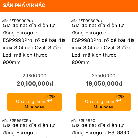
SẢN PHẨM KHÁC
Mã: ESP9990Pro
Mã: ESP9980Pro
Giá để bát đĩa điện tự
Giá để bát đĩa điện tự
25%
25%
động Eurogold
động Eurogold
ESP9990Pro, rổ để bát đĩa
ESP9980Pro, rổ để bát đĩa
inox 304 nan Oval, 3 đèn
inox 304 nan Oval, 3 đèn
Led, mã kích thước
Led, mã kích thước
900mm
800mm
26860000
25560000
20,100,000đ
19,050,000đ
-20%
-20%
keyboard_return
keyboard_return
Quà tặng thêm
Quà tặng thêm
Mua ngay
Mua ngay
Mã: ESL9890
Mã: ESP9970Pro
Giá để bát đĩa điện tự
Giá để bát đĩa điện tự
25%
25%
động Eurogold
động Eurogold ESL9890,