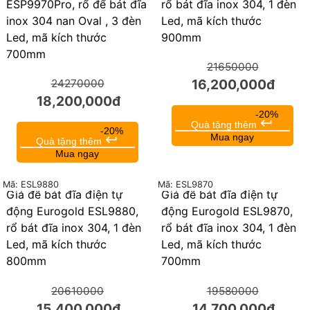
ESP9970Pro, rổ để bát đĩa
rổ bát đĩa inox 304, 1 đèn
inox 304 nan Oval , 3 đèn
Led, mã kích thước
Led, mã kích thước
900mm
700mm
21650000
16,200,000đ
24270000
18,200,000đ
-20%
keyboard_return
Quà tặng thêm
-20%
Mua ngay
keyboard_return
Quà tặng thêm
Mua ngay
Mã: ESL9880
Mã: ESL9870
Giá để bát đĩa điện tự
Giá để bát đĩa điện tự
25%
25%
động Eurogold ESL9880,
động Eurogold ESL9870,
rổ bát đĩa inox 304, 1 đèn
rổ bát đĩa inox 304, 1 đèn
Led, mã kích thước
Led, mã kích thước
800mm
700mm
20610000
19580000
15,400,000đ
14,700,000đ