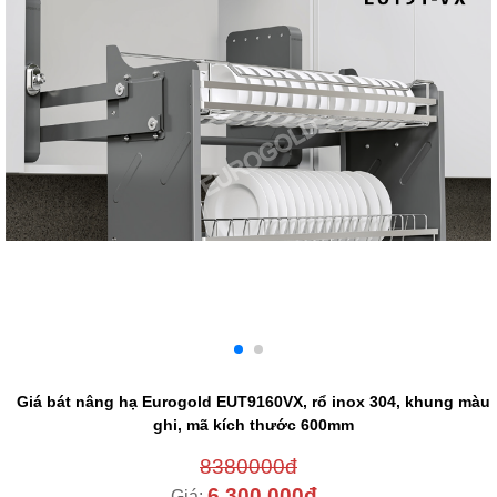
Giá bát nâng hạ Eurogold EUT9160VX, rổ inox 304, khung màu
ghi, mã kích thước 600mm
8380000đ
6,300,000đ
Giá: