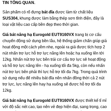
TIN TỔNG QUAN.
Sản phẩm có rổ đựng
bát đĩa
được làm từ chất liệu
SUS304,
khung được làm bằng thép sơn tĩnh điện, đây là
loại vật liệu cao cấp bền đẹp theo thời gian.
Giá bát nâng hạ Eurogold EUT9160VX
trang bị cơ cấu
chuyển động sử dụng bền lâu, hệ thống giảm chấn giúp giá
hoạt động một cách yêm nhẹ, ngoài ra giá được tích hợp 2
nút nhấn trợ lực hỗ trợ lực nâng lên hoặc hạ xuống lên tới
12kg. Nhấn nút trợ lực bên trái cơ cấu trợ lực sẽ hoạt động
và hỗ trợ lực nâng lên - hạ xuống tối đa 5kg, còn nếu nhấn
nút trợ lực bên phải thì lực hỗ trợ tối đa 7kg. Trong quá trình
sử dụng nếu để nhiều bát đĩa nên nhấn đồng thời cả 2 nút
trợ lực, lực nâng lên hay hạ xuống sẽ được hỗ trợ tối đa
12kg.
Giá bát nâng hạ Eurogold EUT9160VX
được thiết kế tỉ mỉ
với độ sắc nét cao, tạo nên vẻ đẹp hiện đại, sang trọng, cao