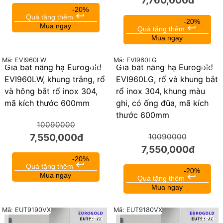
7,760,000đ
-20%
keyboard_return
Quà tặng thêm
-20%
Mua ngay
keyboard_return
Quà tặng thêm
Mua ngay
Mã: EVI960LW
Mã: EVI960LG
Giá bát nâng hạ Eurogold
Giá bát nâng hạ Eurogold
25%
25%
EVI960LW, khung trắng, rổ
EVI960LG, rổ và khung bắt
và hông bắt rổ inox 304,
rổ inox 304, khung màu
mã kích thước 600mm
ghi, có ống đũa, mã kích
thước 600mm
10090000
7,550,000đ
10090000
7,550,000đ
-20%
keyboard_return
Quà tặng thêm
-20%
Mua ngay
keyboard_return
Quà tặng thêm
Mua ngay
Mã: EUT9190VX
Mã: EUT9180VX
25%
25%