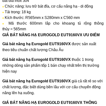
bát đĩa inox 304
Chức năng: lưu trữ bát đĩa, cơ cấu nâng hạ - di động
♦
Tải trọng: 18 kg
♦
Kích thước: R565mm x S280mm x C560 mm
♦
Mã thước 600mm lắp cho khoang tủ rộng thông
♦
thủy = 565mm
GIÁ BÁT NÂNG HẠ EUROGOLD EUT9160VX ƯU ĐIỂM
Giá bát nâng hạ Eurogold EUT9160VX
được sản xuất
theo tiêu chuẩn chất lượng Châu Âu
Giá bát nâng hạ Eurogold EUT9160VX
thuộc 1 trong
những dòng sản phẩm tốp 1 bán chạy nhất trên thị trường
hiện nay
Giá bát nâng hạ Eurogold EUT9160VX
giá cả rất rẻ so với
chất lượng, đặc biệt dùng bền lâu với cơ cấu chuyển động
nâng lên hạ xuống.
GIÁ BÁT NÂNG HẠ EUROGOLD EUT9160VX THÔNG