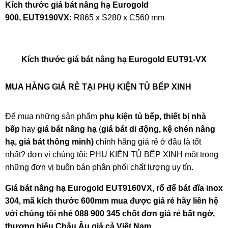
Kích thước giá bát nâng hạ Eurogold
900,
EUT9190VX:
R865 x S280 x C560 mm
Kích thước giá bát nâng hạ Eurogold EUT91-VX
MUA HÀNG GIÁ RẺ TẠI PHỤ KIỆN TỦ BẾP XINH
Để mua những sản phẩm
phụ kiện tủ bếp, thiết bị nhà
bếp
hay
giá bát nâng hạ
(
giá bát di động, kệ chén nâng
hạ, giá bát thông minh)
chính hãng giá rẻ ở đâu là tốt
nhất? đơn vị chúng tôi:
PHỤ KIỆN TỦ BẾP XINH
một trong
những đơn vị buôn bán phân phối chất lượng uy tín.
Giá bát nâng hạ Eurogold EUT9160VX, rổ để bát đĩa inox
304, mã kích thước 600mm mua được giá rẻ
hãy liên hệ
với chúng tôi nhé 088 900 345 chốt đơn giá rẻ bất ngờ,
thương hiệu Châu Âu giá cả Việt Nam.