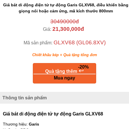
Giá bát di động điện tử tự động Garis GLXV68, điều khiển bằng
giọng nói hoặc cảm ứng, mã kích thước 800mm
30490000đ
21,300,000đ
Giá:
GLXV68 (GL06.8XV)
Mã sản phẩm:
Chiết khấu kép + Quà tặng tổng đơn
-20%
keyboard_return
Quà tặng thêm
Mua ngay
Thông tin sản phẩm
Giá bát di động điện tử tự động Garis GLXV68
Thương hiệu:
Garis