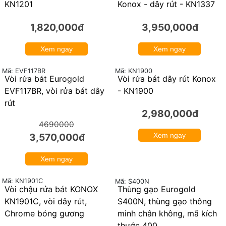
KN1201
Konox - dây rút - KN1337
1,820,000đ
3,950,000đ
Xem ngay
Xem ngay
Mã: KN1900
Mã: EVF117BR
Vòi rửa bát Eurogold
Vòi rửa bát dây rút Konox
24%
EVF117BR, vòi rửa bát dây
- KN1900
rút
2,980,000đ
4690000
3,570,000đ
Xem ngay
Xem ngay
Mã: KN1901C
Mã: S400N
Vòi chậu rửa bát KONOX
Thùng gạo Eurogold
24%
KN1901C, vòi dây rút,
S400N, thùng gạo thông
Chrome bóng gương
minh chân không, mã kích
thước 400