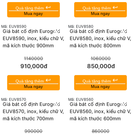
keyboard_return
keyboard_return
Quà tặng thêm
Quà tặng thêm
Mua ngay
Mua ngay
Mã: EUV8590
Mã: EUV8580
Giá bát cố định Eurogold
Giá bát cố định Eurogold
20%
20%
EUV8590, inox, kiểu chữ V,
EUV8580, inox, kiểu chữ V,
mã kích thước 900mm
mã kích thước 800mm
1140000
1060000
910,000đ
850,000đ
keyboard_return
keyboard_return
Quà tặng thêm
Quà tặng thêm
Mua ngay
Mua ngay
Mã: EUV8570
Mã: EUV8560
Giá bát cố định Eurogold
Giá bát cố định Eurogold
20%
20%
EUV8570, inox, kiểu chữ V,
EUV8560, inox, kiểu chữ V,
mã kích thước 700mm
mã kích thước 600mm
990000
860000