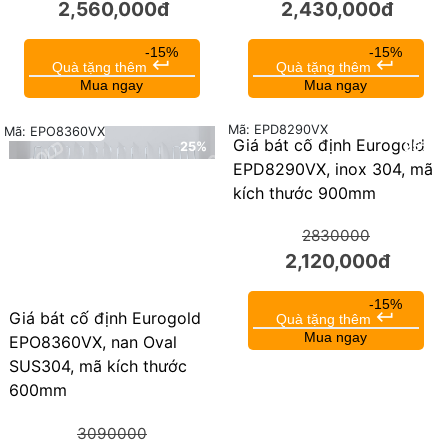
2,560,000đ
2,430,000đ
-15%
-15%
keyboard_return
keyboard_return
Quà tặng thêm
Quà tặng thêm
Mua ngay
Mua ngay
Mã: EPD8290VX
Mã: EPO8360VX
Giá bát cố định Eurogold
25%
25%
EPD8290VX, inox 304, mã
kích thước 900mm
2830000
2,120,000đ
-15%
keyboard_return
Giá bát cố định Eurogold
Quà tặng thêm
Mua ngay
EPO8360VX, nan Oval
SUS304, mã kích thước
600mm
3090000