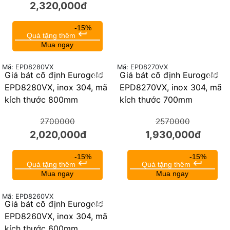
2,320,000đ
-15%
keyboard_return
Quà tặng thêm
Mua ngay
Mã: EPD8280VX
Mã: EPD8270VX
Giá bát cố định Eurogold
Giá bát cố định Eurogold
25%
25%
EPD8280VX, inox 304, mã
EPD8270VX, inox 304, mã
kích thước 800mm
kích thước 700mm
2700000
2570000
2,020,000đ
1,930,000đ
-15%
-15%
keyboard_return
keyboard_return
Quà tặng thêm
Quà tặng thêm
Mua ngay
Mua ngay
Mã: EPD8260VX
Giá bát cố định Eurogold
25%
EPD8260VX, inox 304, mã
kích thước 600mm