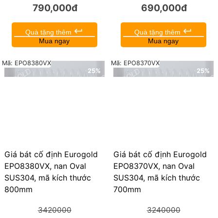
790,000đ
690,000đ
keyboard_return
keyboard_return
Quà tặng thêm
Quà tặng thêm
Mua ngay
Mua ngay
Mã: EPO8380VX
Mã: EPO8370VX
25%
25%
Giá bát cố định Eurogold
Giá bát cố định Eurogold
EPO8380VX, nan Oval
EPO8370VX, nan Oval
SUS304, mã kích thước
SUS304, mã kích thước
800mm
700mm
3420000
3240000