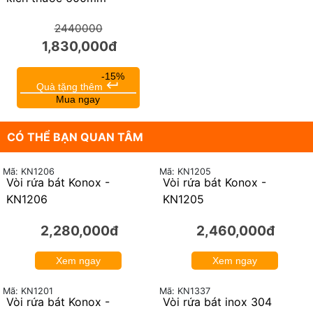
2440000
1,830,000đ
-15%
keyboard_return
Quà tặng thêm
Mua ngay
CÓ THỂ BẠN QUAN TÂM
Mã: KN1206
Mã: KN1205
Vòi rửa bát Konox -
Vòi rửa bát Konox -
KN1206
KN1205
2,280,000đ
2,460,000đ
Xem ngay
Xem ngay
Mã: KN1201
Mã: KN1337
Vòi rửa bát Konox -
Vòi rửa bát inox 304