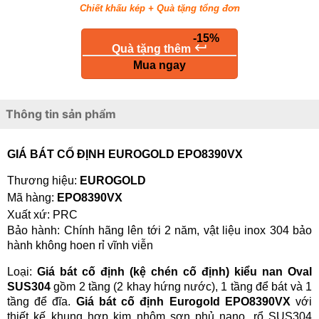
Chiết khấu kép + Quà tặng tổng đơn
-15%
keyboard_return
Quà tặng thêm
Mua ngay
Thông tin sản phẩm
GIÁ BÁT CỐ ĐỊNH EUROGOLD EPO8390VX
Thương hiệu:
EUROGOLD
Mã hàng:
EPO8390VX
Xuất xứ: PRC
Bảo hành:
Chính hãng lên tới 2 năm, vật liệu inox 304 bảo
hành không hoen rỉ vĩnh viễn
Loại:
Giá bát cố định
(kệ chén cố định)
kiểu nan Oval
SUS304
gồm 2 tầng (2 khay hứng nước), 1 tầng để bát và 1
tầng để đĩa.
Giá bát cố định Eurogold EPO8390VX
với
thiết kế khung hợp kim nhôm sơn phủ nano, rổ SUS304