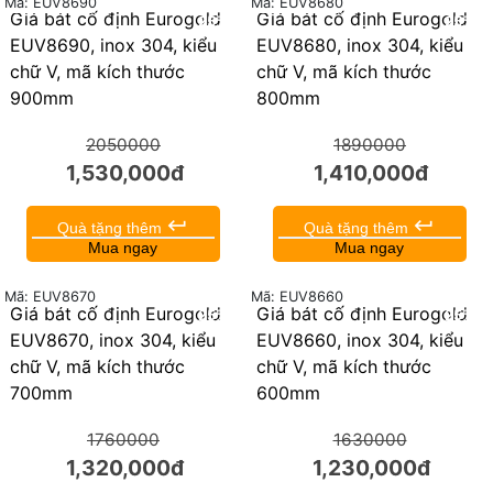
Mã: EUV8690
Mã: EUV8680
Giá bát cố định Eurogold
Giá bát cố định Eurogold
25%
25%
EUV8690, inox 304, kiểu
EUV8680, inox 304, kiểu
chữ V, mã kích thước
chữ V, mã kích thước
900mm
800mm
2050000
1890000
1,530,000đ
1,410,000đ
keyboard_return
keyboard_return
Quà tặng thêm
Quà tặng thêm
Mua ngay
Mua ngay
Mã: EUV8670
Mã: EUV8660
Giá bát cố định Eurogold
Giá bát cố định Eurogold
25%
25%
EUV8670, inox 304, kiểu
EUV8660, inox 304, kiểu
chữ V, mã kích thước
chữ V, mã kích thước
700mm
600mm
1760000
1630000
1,320,000đ
1,230,000đ