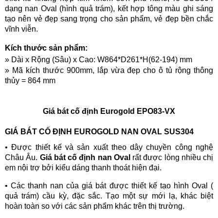
dạng nan Oval (hình quả trám), kết hợp tông màu ghi sáng
tạo nên vẻ đẹp sang trọng cho sản phẩm, vẻ đẹp bền chắc
vĩnh viễn.
Kích thước sản phẩm:
» Dài x Rộng (Sâu) x Cao:
W864*D261*H(62-194) mm
» Mã kích thước 900mm, lắp vừa đẹp cho ô tủ rộng thông
thủy = 864 mm
Giá bát cố định Eurogold EPO83-VX
GIÁ BÁT CỐ ĐỊNH EUROGOLD NAN OVAL SUS304
• Được thiết kế và sản xuất theo dây chuyền công nghệ
Châu Âu.
Giá bát cố định nan Oval
rất được lòng nhiều chị
em nội trợ bởi kiểu dáng thanh thoát hiện đại.
•
Các thanh nan của giá bát được thiết kế tạo hình Oval (
quả trám) cầu kỳ, đặc sắc. Tạo một sự mới lạ, khác biệt
hoàn toàn so với các sản phẩm khác trên thị trường.