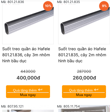
Mã: 801.21.836
Mã: 801.21.835
10%
9%
Suốt treo quần áo Hafele
Suốt treo quần áo Hafele
801.21.836, cây 3m nhôm
801.21.835, cây 2m nhôm
hình bầu dục
hình bầu dục
443000
287000
400,000đ
260,000đ
keyboard_return
keyboard_return
Quà tặng thêm
Quà tặng thêm
Mua ngay
Mua ngay
Mã: 807.95.121
Mã: 805.11.754