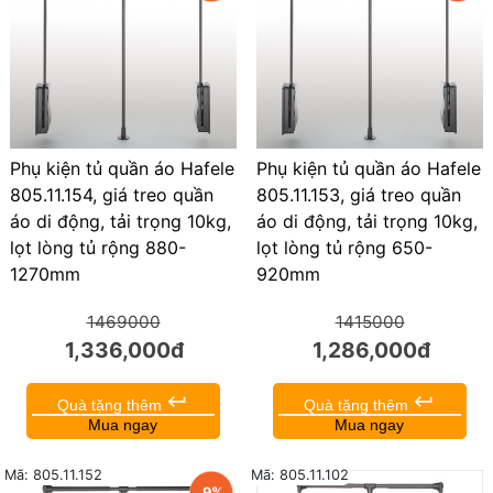
Phụ kiện tủ quần áo Hafele
Phụ kiện tủ quần áo Hafele
805.11.154, giá treo quần
805.11.153, giá treo quần
áo di động, tải trọng 10kg,
áo di động, tải trọng 10kg,
lọt lòng tủ rộng 880-
lọt lòng tủ rộng 650-
1270mm
920mm
1469000
1415000
1,336,000đ
1,286,000đ
keyboard_return
keyboard_return
Quà tặng thêm
Quà tặng thêm
Mua ngay
Mua ngay
Mã: 805.11.102
Mã: 805.11.152
9%