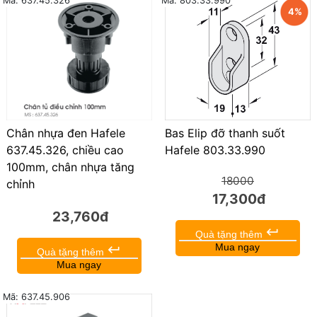
Mã: 803.33.990
Mã: 637.45.326
4%
Bas Elip đỡ thanh suốt
Chân nhựa đen Hafele
Hafele 803.33.990
637.45.326, chiều cao
100mm, chân nhựa tăng
18000
chỉnh
17,300đ
23,760đ
keyboard_return
Quà tặng thêm
Mua ngay
keyboard_return
Quà tặng thêm
Mua ngay
Mã: 637.45.906