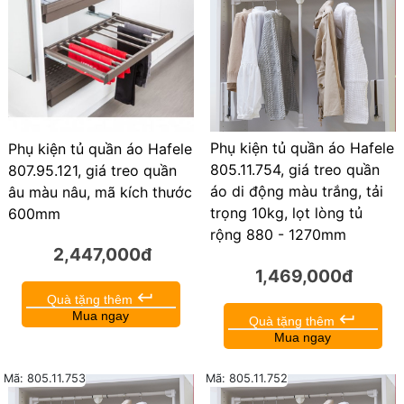
Phụ kiện tủ quần áo Hafele
Phụ kiện tủ quần áo Hafele
805.11.754, giá treo quần
807.95.121, giá treo quần
áo di động màu trắng, tải
âu màu nâu, mã kích thước
trọng 10kg, lọt lòng tủ
600mm
rộng 880 - 1270mm
2,447,000đ
1,469,000đ
keyboard_return
Quà tặng thêm
Mua ngay
keyboard_return
Quà tặng thêm
Mua ngay
Mã: 805.11.753
Mã: 805.11.752