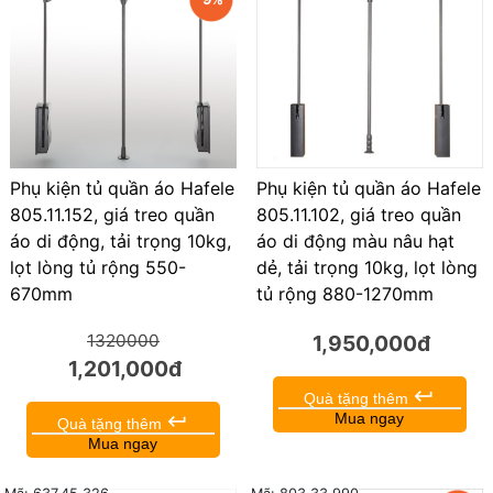
Phụ kiện tủ quần áo Hafele
Phụ kiện tủ quần áo Hafele
805.11.102, giá treo quần
805.11.152, giá treo quần
áo di động màu nâu hạt
áo di động, tải trọng 10kg,
dẻ, tải trọng 10kg, lọt lòng
lọt lòng tủ rộng 550-
tủ rộng 880-1270mm
670mm
1,950,000đ
1320000
1,201,000đ
keyboard_return
Quà tặng thêm
Mua ngay
keyboard_return
Quà tặng thêm
Mua ngay