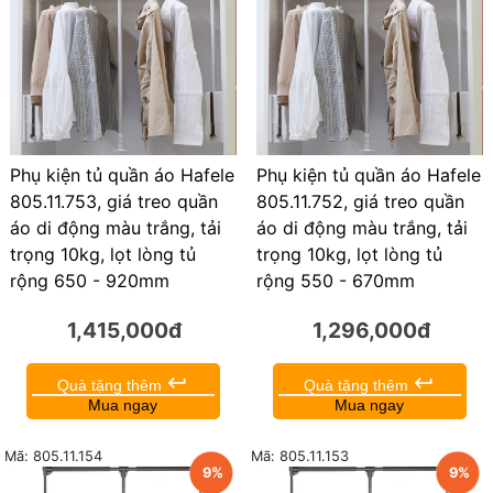
Phụ kiện tủ quần áo Hafele
Phụ kiện tủ quần áo Hafele
805.11.753, giá treo quần
805.11.752, giá treo quần
áo di động màu trắng, tải
áo di động màu trắng, tải
trọng 10kg, lọt lòng tủ
trọng 10kg, lọt lòng tủ
rộng 650 - 920mm
rộng 550 - 670mm
1,415,000đ
1,296,000đ
keyboard_return
keyboard_return
Quà tặng thêm
Quà tặng thêm
Mua ngay
Mua ngay
Mã: 805.11.154
Mã: 805.11.153
9%
9%