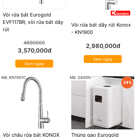
Vòi rửa bát Eurogold
EVF117BR, vòi rửa bát dây
Vòi rửa bát dây rút Konox
rút
- KN1900
4690000
2,980,000đ
3,570,000đ
Xem ngay
Xem ngay
Mã: KN1901C
Mã: S400N
24%
Thùng gạo Eurogold
Vòi chậu rửa bát KONOX