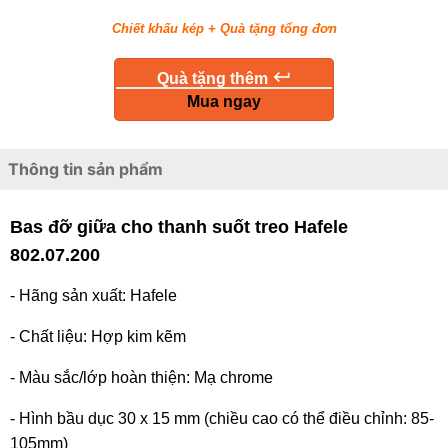
Chiết khấu kép + Quà tặng tổng đơn
keyboard_return
Quà tặng thêm
Mua ngay
Thông tin sản phẩm
Bas đỡ giữa cho thanh suốt treo Hafele
802.07.200
- Hãng sản xuất: Hafele
- Chất liệu: Hợp kim kẽm
- Màu sắc/lớp hoàn thiện: Mạ chrome
- Hình bầu dục 30 x 15 mm (chiều cao có thể điều chỉnh: 85-
105mm)