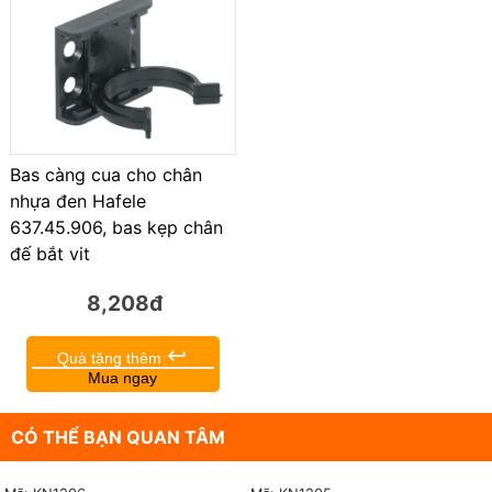
Bas càng cua cho chân
nhựa đen Hafele
637.45.906, bas kẹp chân
đế bắt vit
8,208đ
keyboard_return
Quà tặng thêm
Mua ngay
CÓ THỂ BẠN QUAN TÂM