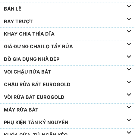
BẢN LỀ
RAY TRƯỢT
KHAY CHIA THÌA DĨA
GIÁ ĐỰNG CHAI LỌ TẨY RỬA
ĐỒ GIA DỤNG NHÀ BẾP
VÒI CHẬU RỬA BÁT
CHẬU RỬA BÁT EUROGOLD
VÒI RỬA BÁT EUROGOLD
MÁY RỬA BÁT
PHỤ KIỆN TÂN KỶ NGUYÊN
KHÓA CỬA, TỦ, NGĂN KÉO