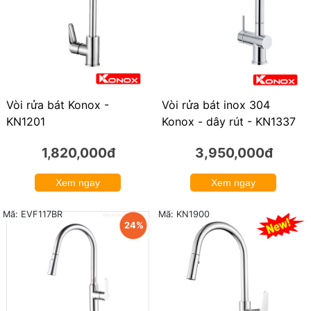
Vòi rửa bát Konox -
Vòi rửa bát inox 304
KN1201
Konox - dây rút - KN1337
1,820,000đ
3,950,000đ
Xem ngay
Xem ngay
Mã: KN1900
Mã: EVF117BR
24%