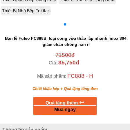
Thiết Bị Nhà Bếp Tokitar
Bản lề Fulco FC888B, loại cong vừa tháo lắp nhanh, inox 304,
giảm chấn chống han rỉ
71500đ
35,750đ
Giá:
FC888 - H
Mã sản phẩm:
Chiết khấu kép + Quà tặng tổng đơn
keyboard_return
Quà tặng thêm
Mua ngay
Thông tin sản phẩm