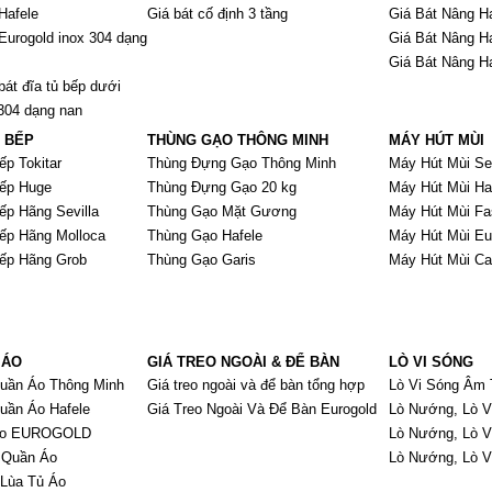
Hafele
Giá bát cố định 3 tầng
Giá Bát Nâng H
Eurogold inox 304 dạng
Giá Bát Nâng H
Giá Bát Nâng H
bát đĩa tủ bếp dưới
 304 dạng nan
À BẾP
THÙNG GẠO THÔNG MINH
MÁY HÚT MÙI
ếp Tokitar
Thùng Đựng Gạo Thông Minh
Máy Hút Mùi Sev
Bếp Huge
Thùng Đựng Gạo 20 kg
Máy Hút Mùi Ha
ếp Hãng Sevilla
Thùng Gạo Mặt Gương
Máy Hút Mùi Fa
Bếp Hãng Molloca
Thùng Gạo Hafele
Máy Hút Mùi Eu
Bếp Hãng Grob
Thùng Gạo Garis
Máy Hút Mùi C
 ÁO
GIÁ TREO NGOÀI & ĐỂ BÀN
LÒ VI SÓNG
Quần Áo Thông Minh
Giá treo ngoài và để bàn tổng hợp
Lò Vi Sóng Âm 
uần Áo Hafele
Giá Treo Ngoài Và Để Bàn Eurogold
Lò Nướng, Lò V
 Áo EUROGOLD
Lò Nướng, Lò 
 Quần Áo
Lò Nướng, Lò 
 Lùa Tủ Áo