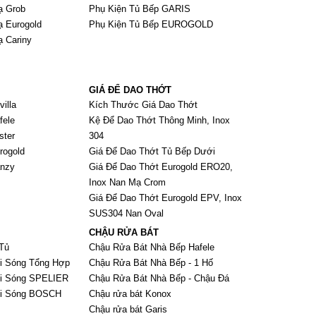
ạ Grob
Phụ Kiện Tủ Bếp GARIS
ạ Eurogold
Phụ Kiện Tủ Bếp EUROGOLD
ạ Cariny
GIÁ ĐỂ DAO THỚT
illa
Kích Thước Giá Dao Thớt
fele
Kệ Để Dao Thớt Thông Minh, Inox
ster
304
rogold
Giá Để Dao Thớt Tủ Bếp Dưới
anzy
Giá Để Dao Thớt Eurogold ERO20,
Inox Nan Mạ Crom
Giá Để Dao Thớt Eurogold EPV, Inox
SUS304 Nan Oval
CHẬU RỬA BÁT
Tủ
Chậu Rửa Bát Nhà Bếp Hafele
i Sóng Tổng Hợp
Chậu Rửa Bát Nhà Bếp - 1 Hố
Vi Sóng SPELIER
Chậu Rửa Bát Nhà Bếp - Chậu Đá
Vi Sóng BOSCH
Chậu rửa bát Konox
Chậu rửa bát Garis